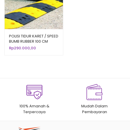
POLISI TIDUR KARET / SPEED
BUMB RUBBER 100 CM
TINGGI 7 CM
Rp
290.000,00
100% Amanah &
Mudah Dalam
Terpercaya
Pembayaran