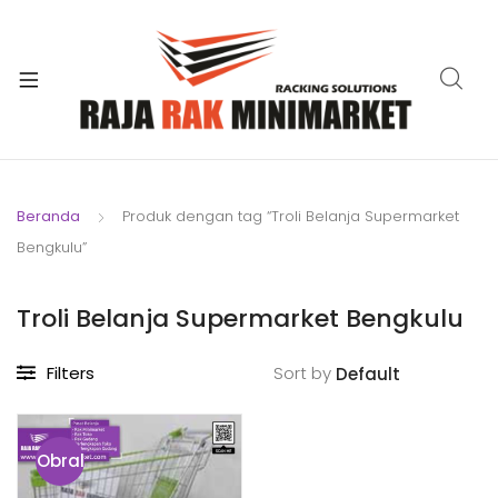
xpand
ild
xpand
enu
ild
xpand
enu
ild
xpand
enu
ild
Beranda
Produk dengan tag “Troli Belanja Supermarket
xpand
enu
Bengkulu”
ild
xpand
enu
ild
Troli Belanja Supermarket Bengkulu
xpand
enu
ild
Filters
Sort by
enu
Obral