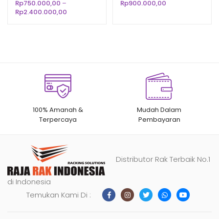
SUPERMARKET MODERN
Rp
750.000,00
–
Rp
900.000,00
n
penilaian
n
penilaian
Rentang
Rp
2.400.000,00
pelanggan
pelanggan
harga:
Rp750.000,00
hingga
Rp2.400.000,00
100% Amanah &
Mudah Dalam
Terpercaya
Pembayaran
Distributor Rak Terbaik No.1
di Indonesia
Temukan Kami Di :