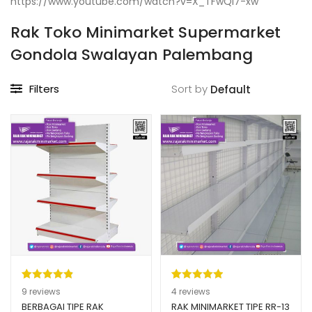
https://www.youtube.com/watch?v=X_TFwQi7-xw
Rak Toko Minimarket Supermarket
Gondola Swalayan Palembang
Filters
Sort by
Peringkat
9
Peringkat
4
9
reviews
4
reviews
4.89
dari 5
5.00
dari 5
BERBAGAI TIPE RAK
RAK MINIMARKET TIPE RR-13