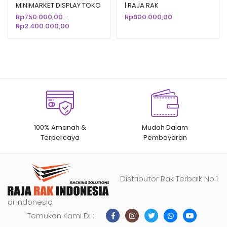
MINIMARKET DISPLAY TOKO
| RAJA RAK
berdasarka
berdasarka
SUPERMARKET MODERN
Rp
750.000,00
–
Rp
900.000,00
n
penilaian
n
penilaian
Rentang
Rp
2.400.000,00
pelanggan
pelanggan
harga:
Rp750.000,00
hingga
Rp2.400.000,00
100% Amanah &
Mudah Dalam
Terpercaya
Pembayaran
Distributor Rak Terbaik No.1
di Indonesia
Temukan Kami Di :