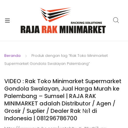
xpand
ild
xpand
enu
ild
xpand
enu
ild
xpand
enu
ild
Beranda
Produk dengan tag “Rak Toko Minimarket
xpand
enu
Supermarket Gondola Swalayan Palembang”
ild
xpand
enu
ild
VIDEO : Rak Toko Minimarket Supermarket
xpand
enu
Gondola Swalayan, Jual Harga Murah ke
ild
Palembang – Sumsel | RAJA RAK
enu
MINIMARKET adalah Distributor / Agen /
Grosir / Suplier / Dealer Rak №1 di
Indonesia | 081296786700