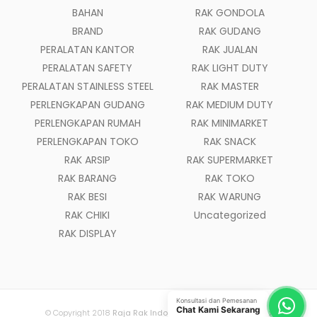
BAHAN
RAK GONDOLA
BRAND
RAK GUDANG
PERALATAN KANTOR
RAK JUALAN
PERALATAN SAFETY
RAK LIGHT DUTY
PERALATAN STAINLESS STEEL
RAK MASTER
PERLENGKAPAN GUDANG
RAK MEDIUM DUTY
PERLENGKAPAN RUMAH
RAK MINIMARKET
PERLENGKAPAN TOKO
RAK SNACK
RAK ARSIP
RAK SUPERMARKET
RAK BARANG
RAK TOKO
RAK BESI
RAK WARUNG
RAK CHIKI
Uncategorized
RAK DISPLAY
Konsultasi dan Pemesanan
Chat Kami Sekarang
© Copyright 2018
Raja Rak Indonesia
- All Rights Reserved