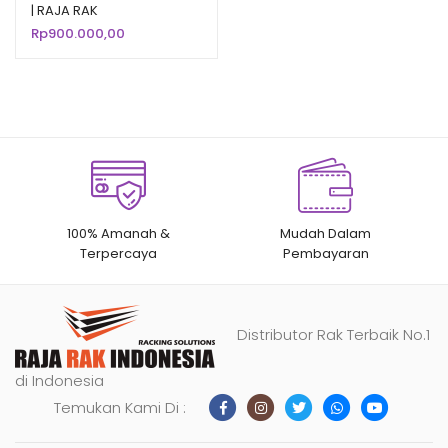
| RAJA RAK
berdasarka
Rp
900.000,00
n
penilaian
pelanggan
100% Amanah &
Mudah Dalam
Terpercaya
Pembayaran
Distributor Rak Terbaik No.1
di Indonesia
Temukan Kami Di :