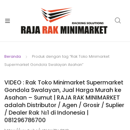
xpand
ild
xpand
enu
ild
xpand
enu
ild
xpand
enu
ild
Beranda
Produk dengan tag “Rak Toko Minimarket
xpand
enu
Supermarket Gondola Swalayan Asahan”
ild
xpand
enu
ild
VIDEO : Rak Toko Minimarket Supermarket
xpand
enu
Gondola Swalayan, Jual Harga Murah ke
ild
Asahan – Sumut | RAJA RAK MINIMARKET
enu
adalah Distributor / Agen / Grosir / Suplier
/ Dealer Rak №1 di Indonesia |
081296786700