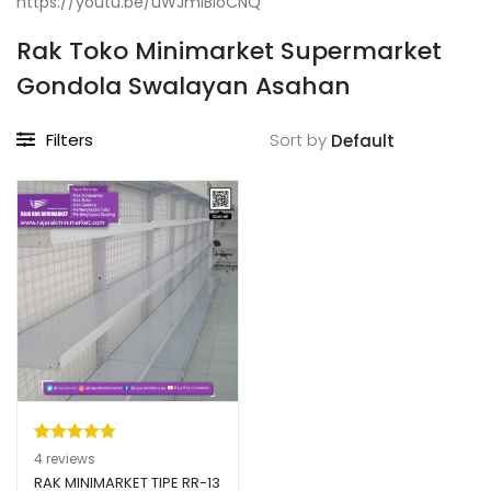
https://youtu.be/uWJmiBIoCNQ
Rak Toko Minimarket Supermarket
Gondola Swalayan Asahan
Filters
Sort by
Peringkat
4
4
reviews
5.00
dari 5
RAK MINIMARKET TIPE RR-13