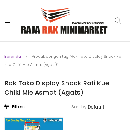
xpand
ild
xpand
enu
ild
xpand
enu
ild
xpand
enu
ild
Beranda
Produk dengan tag “Rak Toko Display Snack Roti
xpand
enu
Kue Chiki Mie Asmat (Agats)”
ild
xpand
enu
ild
Rak Toko Display Snack Roti Kue
xpand
enu
Chiki Mie Asmat (Agats)
ild
enu
Filters
Sort by