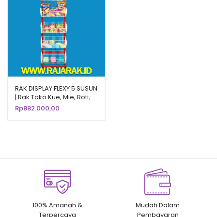
RAK DISPLAY FLEXY 5 SUSUN
| Rak Toko Kue, Mie, Roti,
Snack, Chiki
Rp
882.000,00
100% Amanah &
Mudah Dalam
Terpercaya
Pembayaran