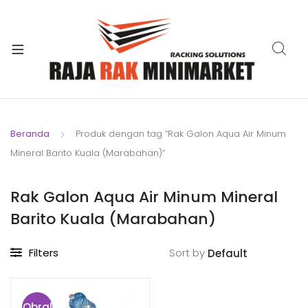
xpand
ild
xpand
enu
ild
xpand
enu
ild
xpand
enu
ild
Beranda
Produk dengan tag “Rak Galon Aqua Air Minum
xpand
enu
Mineral Barito Kuala (Marabahan)”
ild
xpand
enu
ild
Rak Galon Aqua Air Minum Mineral
xpand
enu
Barito Kuala (Marabahan)
ild
enu
Filters
Sort by
Obral