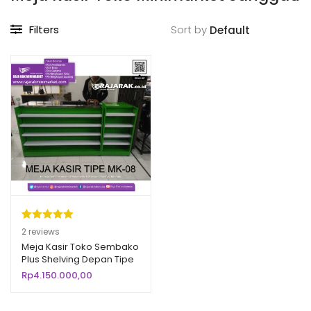
Filters
Sort by
Peringkat
2
2
reviews
5.00
dari 5
Meja Kasir Toko Sembako
Plus Shelving Depan Tipe
berdasarka
MK-08
Rp
4.150.000,00
n
penilaian
pelanggan