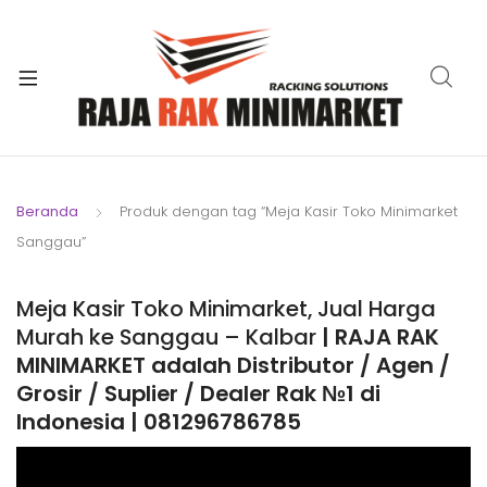
xpand
ild
xpand
enu
ild
xpand
enu
ild
xpand
enu
ild
Beranda
Produk dengan tag “Meja Kasir Toko Minimarket
xpand
enu
Sanggau”
ild
xpand
enu
ild
Meja Kasir Toko Minimarket, Jual Harga
xpand
enu
Murah ke Sanggau – Kalbar
| RAJA RAK
ild
MINIMARKET adalah Distributor / Agen /
enu
Grosir / Suplier / Dealer Rak №1 di
Indonesia | 081296786785