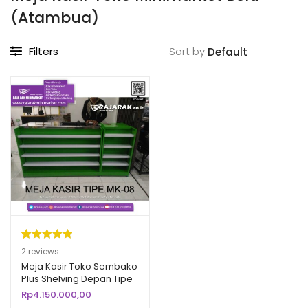
(Atambua)
Filters
Sort by
Peringkat
2
2
reviews
5.00
dari 5
Meja Kasir Toko Sembako
Plus Shelving Depan Tipe
berdasarka
MK-08
Rp
4.150.000,00
n
penilaian