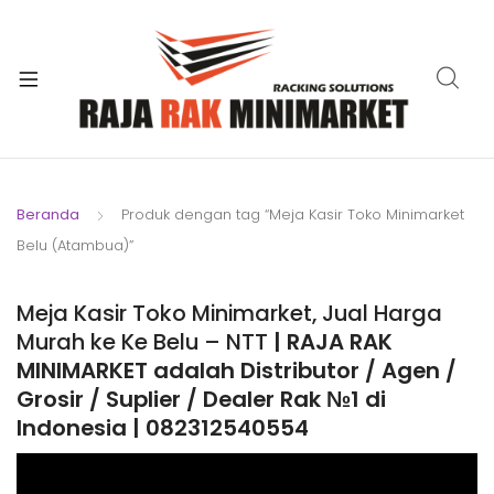
xpand
ild
xpand
enu
ild
xpand
enu
ild
xpand
enu
ild
Beranda
Produk dengan tag “Meja Kasir Toko Minimarket
xpand
enu
Belu (Atambua)”
ild
xpand
enu
ild
Meja Kasir Toko Minimarket, Jual Harga
xpand
enu
Murah ke Ke Belu – NTT
| RAJA RAK
ild
MINIMARKET adalah Distributor / Agen /
enu
Grosir / Suplier / Dealer Rak №1 di
Indonesia | 082312540554