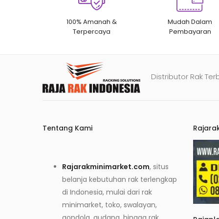
100% Amanah &
Mudah Dalam
Terpercaya
Pembayaran
Distributor Rak Ter
Tentang Kami
Rajara
Rajarakminimarket.com
, situs
belanja kebutuhan rak terlengkap
di Indonesia, mulai dari rak
minimarket, toko, swalayan,
gondola, gudang, hingga rak