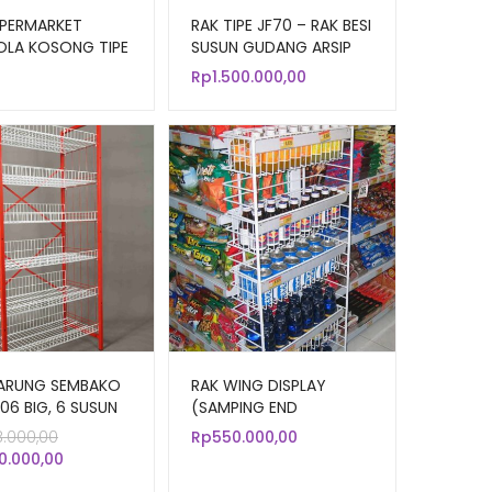
UPERMARKET
RAK TIPE JF70 – RAK BESI
LA KOSONG TIPE
SUSUN GUDANG ARSIP
KANTOR SERBAGUNA
Rp
1.500.000,00
ARUNG SEMBAKO
RAK WING DISPLAY
-06 BIG, 6 SUSUN
(SAMPING END
JANG
GONDOLA) TIPE ST-12
Harga
8.000,00
Rp
550.000,00
RAJA RAK
aslinya
Harga
50.000,00
adalah:
saat