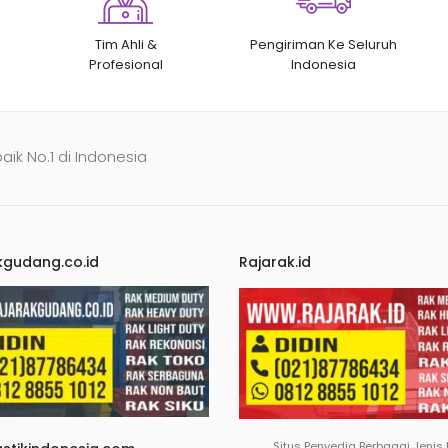
Tim Ahli &
Pengiriman Ke Seluruh
Profesional
Indonesia
baik No.1 di Indonesia
kgudang.co.id
Rajarak.id
Situs Penyedia Berbagai Jenis