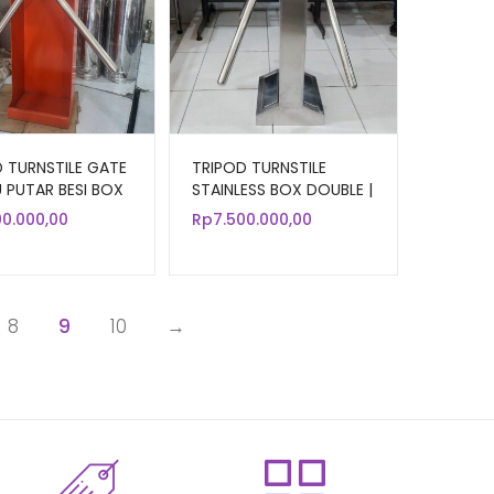
 TURNSTILE GATE
TRIPOD TURNSTILE
U PUTAR BESI BOX
STAINLESS BOX DOUBLE |
ARAH
PINTU ANTRIAN 2 ARAH
00.000,00
Rp
7.500.000,00
8
9
10
→