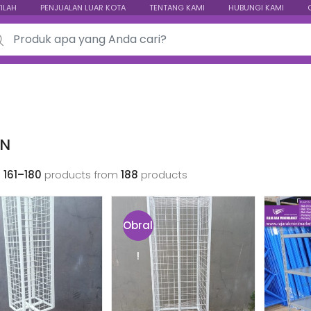
TILAH
PENJUALAN LUAR KOTA
TENTANG KAMI
HUBUNGI KAMI
ch for:
N
g
161–180
products from
188
products
Obral
!