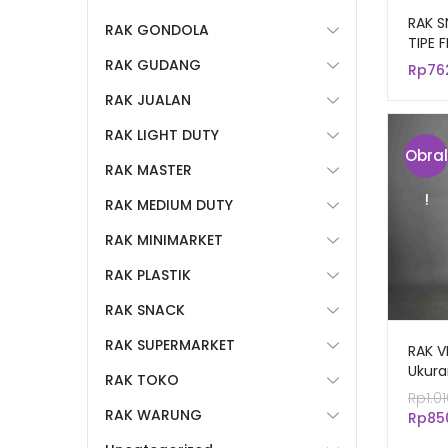
RAK S
RAK GONDOLA
TIPE 
KERA
RAK GUDANG
Rp
76
RAK JUALAN
RAK LIGHT DUTY
Obral
RAK MASTER
!
RAK MEDIUM DUTY
RAK MINIMARKET
RAK PLASTIK
RAK SNACK
RAK SUPERMARKET
RAK V
Ukura
RAK TOKO
RAK T
Rp
1.0
SNACK
RAK WARUNG
Rp
85
RING