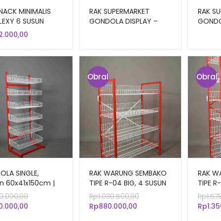
NACK MINIMALIS
RAK SUPERMARKET
RAK S
FLEXY 6 SUSUN
GONDOLA DISPLAY –
GONDO
NJANG
RAK TOKO BESAR TIPE
RR-170
2.000,00
RR-170
Obral
Obral
!
!
IOLA SINGLE,
RAK WARUNG SEMBAKO
RAK W
n 60x41x150cm |
TIPE R-04 BIG, 4 SUSUN
TIPE R
OKO DISPLAY
KERANJANG
KERAN
Harga
Harga
10.000,00
Rp
1.030.500,00
Rp
1.57
 CHIKI JAJANAN
Harga
aslinya
Harga
aslinya
0.000,00
Rp
880.000,00
Rp
1.3
AN
saat
adalah:
saat
adalah: