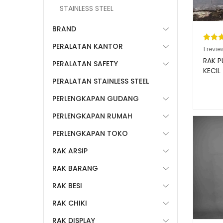
STAINLESS STEEL
BRAND
PERALATAN KANTOR
Pering
1
1
revie
5.00
da
RAK P
PERALATAN SAFETY
berda
KECIL
PERALATAN STAINLESS STEEL
n
penil
pelang
PERLENGKAPAN GUDANG
PERLENGKAPAN RUMAH
PERLENGKAPAN TOKO
RAK ARSIP
RAK BARANG
RAK BESI
RAK CHIKI
RAK DISPLAY