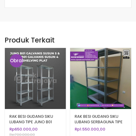
Produk Terkait
Obral
!
RAK BESI GUDANG SIKU
RAK BESI GUDANG SIKU
LUBANG TIPE JUNO B01
LUBANG SERBAGUNA TIPE
GALVANIS SHELVING PLAT –
UN-20 RAJA RAK
Rp
650.000,00
Rp
1.550.000,00
70x30x150 CM
Rp
700.000,00