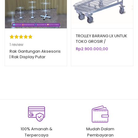
TROLLEY BARANG LX UNTUK
TOKO GROSIR /
Peringkat
1
1
review
SUPERMARKET BESAR
Rp
2.900.000,00
5.00
dari 5
Rak Gantungan Aksesoris
| Rak Display Putar
berdasarka
Matahari
n
penilaian
pelanggan
100% Amanah &
Mudah Dalam
Terpercaya
Pembayaran