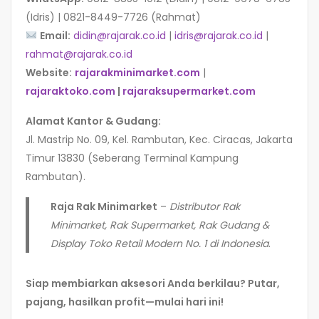
(Idris) | 0821-8449-7726 (Rahmat)
Email:
didin@rajarak.co.id
|
idris@rajarak.co.id
|
rahmat@rajarak.co.id
Website:
rajarakminimarket.com
|
rajaraktoko.com
|
rajaraksupermarket.com
Alamat Kantor & Gudang:
Jl. Mastrip No. 09, Kel. Rambutan, Kec. Ciracas, Jakarta
Timur 13830 (Seberang Terminal Kampung
Rambutan).
Raja Rak Minimarket
–
Distributor Rak
Minimarket, Rak Supermarket, Rak Gudang &
Display Toko Retail Modern No. 1 di Indonesia
.
Siap membiarkan aksesori Anda berkilau? Putar,
pajang, hasilkan profit—mulai hari ini!