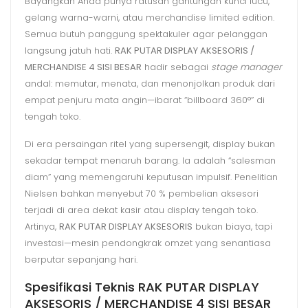
Bayangkan Anda punya ratusan gantungan kunci lucu,
gelang warna-warni, atau merchandise limited edition.
Semua butuh panggung spektakuler agar pelanggan
langsung jatuh hati.
RAK PUTAR DISPLAY AKSESORIS /
MERCHANDISE 4 SISI BESAR
hadir sebagai
stage manager
andal: memutar, menata, dan menonjolkan produk dari
empat penjuru mata angin—ibarat “billboard 360°” di
tengah toko.
Di era persaingan ritel yang supersengit, display bukan
sekadar tempat menaruh barang. Ia adalah “salesman
diam” yang memengaruhi keputusan impulsif. Penelitian
Nielsen bahkan menyebut 70 % pembelian aksesori
terjadi di area dekat kasir atau display tengah toko.
Artinya,
RAK PUTAR DISPLAY AKSESORIS
bukan biaya, tapi
investasi—mesin pendongkrak omzet yang senantiasa
berputar sepanjang hari.
Spesifikasi Teknis RAK PUTAR DISPLAY
AKSESORIS / MERCHANDISE 4 SISI BESAR