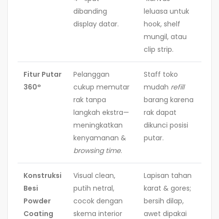
dibanding
leluasa untuk
display datar.
hook, shelf
mungil, atau
clip strip.
Fitur Putar
Pelanggan
Staff toko
360°
cukup memutar
mudah
refill
rak tanpa
barang karena
langkah ekstra—
rak dapat
meningkatkan
dikunci posisi
kenyamanan &
putar.
browsing time
.
Konstruksi
Visual clean,
Lapisan tahan
Besi
putih netral,
karat & gores;
Powder
cocok dengan
bersih dilap,
Coating
skema interior
awet dipakai