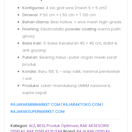
Konfigurasi:
4 sisi grid wire (mesh 5 × 5 cm)
Dimensi:
P 50 cm × L 50 cm × T 130 cm
Bahan Utama:
Besi hollow + wire mesh high-grade
Finishing:
Electrostatic
powder coating
warna putih
glossy
Basis Kaki:
X-base berukuran 45 × 45 cm, stabil &
anti goyang
Putaran:
Bearing halus—putar ringan meski sarat
produk
Kondisi:
Baru 100 % – siap rakit; minimal pembelian
1 unit
Produksi:
Lokal—mendukung UMKM nasional &
suplai cepat
RAJARAKMINIMARKET.COM
|
RAJARAKTOKO.COM
|
RAJARAKSUPERMARKET.COM
Kategori:
ALZ
,
BESI
,
Produk Optimasi
,
RAK AKSESORIS
DISPLAY
,
RAK DISPLAY PUTAR
Brand:
RAJA RAK DISPLAY