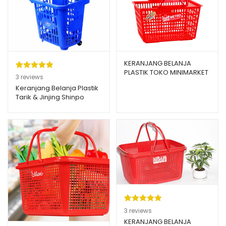
KERANJANG BELANJA
PLASTIK TOKO MINIMARKET
Peringkat
3
3
reviews
LION STAR TIPE METRO B-
5.00
dari 5
Keranjang Belanja Plastik
22
Tarik & Jinjing Shinpo
berdasarka
Flamingo SIP 341
n
penilaian
pelanggan
Peringkat
3
3
reviews
5.00
dari 5
KERANJANG BELANJA