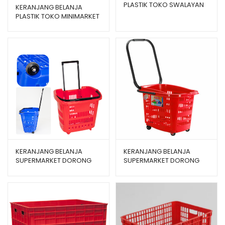
PLASTIK TOKO SWALAYAN
berdasarka
KERANJANG BELANJA
MINIMARKET MIRANI
PLASTIK TOKO MINIMARKET
n
penilaian
LION STAR TIPE MIAMI B-16
pelanggan
KERANJANG BELANJA
KERANJANG BELANJA
SUPERMARKET DORONG
SUPERMARKET DORONG
PLASTIK GREEN LEAF PULLEY
PLASTIK LION STAR BW-32
TROLLEY BASKET 3807
TROLLEY BASKET 46 S