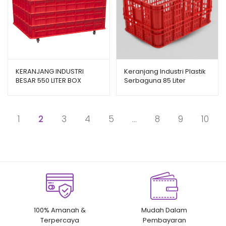
KERANJANG INDUSTRI
Keranjang Industri Plastik
BESAR 550 LITER BOX
Serbaguna 85 Liter
CONTAINER GREEN LEAF
Bioplast HDPE 6232
2181 PS UKURAN 100 x 80 x
Ukuran 62 x 43 x 32 CM
69 CM
1
2
3
4
5
…
8
9
10
100% Amanah &
Mudah Dalam
Terpercaya
Pembayaran