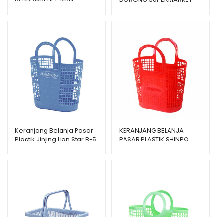
UKURAN
PLASTIK LION STAR BW-31
TROLLEY BASKET 36 S
Keranjang Belanja Pasar
KERANJANG BELANJA
Plastik Jinjing Lion Star B-5
PASAR PLASTIK SHINPO
Melody Shopping Basket
PIGEON SIP 340