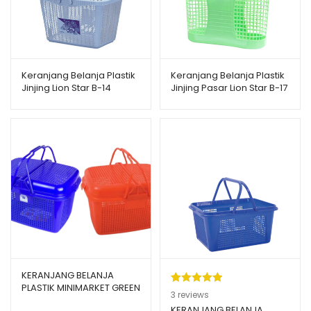
Keranjang Belanja Plastik
Keranjang Belanja Plastik
Jinjing Lion Star B-14
Jinjing Pasar Lion Star B-17
Shopping Basket 403
Viola Shopping Basket
KERANJANG BELANJA
PLASTIK MINIMARKET GREEN
Peringkat
3
3
reviews
LEAF LEISURE 380 DT TUTUP
5.00
dari 5
KERANJANG BELANJA