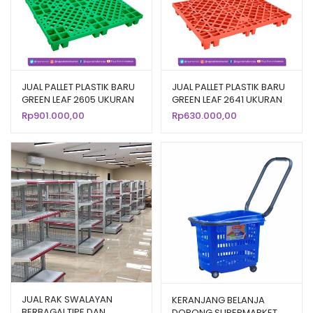
JUAL PALLET PLASTIK BARU
JUAL PALLET PLASTIK BARU
GREEN LEAF 2605 UKURAN
GREEN LEAF 2641 UKURAN
120x120x14 CM
120x100x14 CM
Rp
901.000,00
Rp
630.000,00
JUAL RAK SWALAYAN
KERANJANG BELANJA
BERBAGAI TIPE DAN
DORONG SUPERMARKET