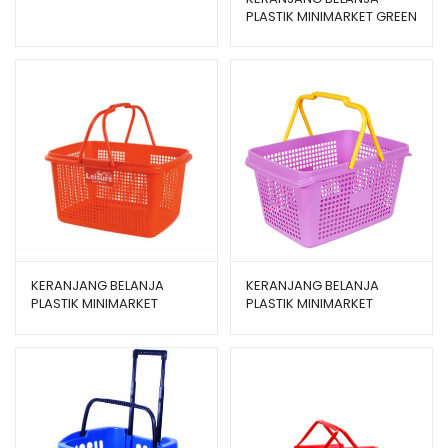
PLASTIK MINIMARKET GREEN
berdasarka
LEAF VERONICA 381
n
penilaian
pelanggan
KERANJANG BELANJA
KERANJANG BELANJA
PLASTIK MINIMARKET
PLASTIK MINIMARKET
JINJING GREEN LEAF
SHINPO TOUCAN – SIP 339
LEISURE 380 TT