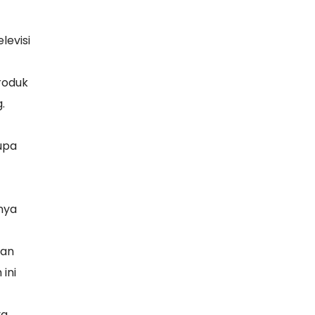
levisi
roduk
.
upa
nya
kan
ini
a,