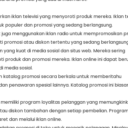
rkan iklan televisi yang menyoroti produk mereka. Iklan te
uk populer dan promosi yang sedang berlangsung.
maret juga menggunakan iklan radio untuk mempromosikan p
oti promosi atau diskon tertentu yang sedang berlangsung
n yang kuat di media sosial dan situs web. Mereka sering
i produk dan promosi mereka. Iklan online ini dapat ber
i media sosial.
n katalog promosi secara berkala untuk memberitahu
dan penawaran spesial lainnya. Katalog promosi ini biasa
t memiliki program loyalitas pelanggan yang memungkin
au diskon tambahan dengan setiap pembelian. Program 
et dan melalui iklan online.
adakan promosi di toko untuk menarik pelanggan. Misalny