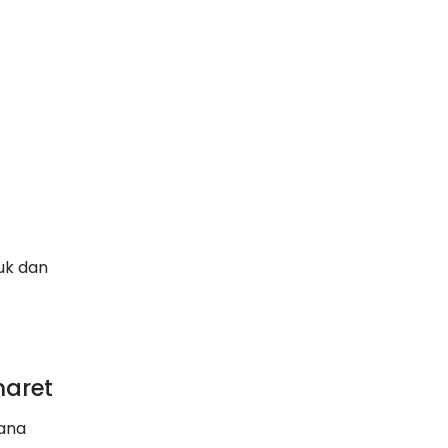
uk dan
aret
rana