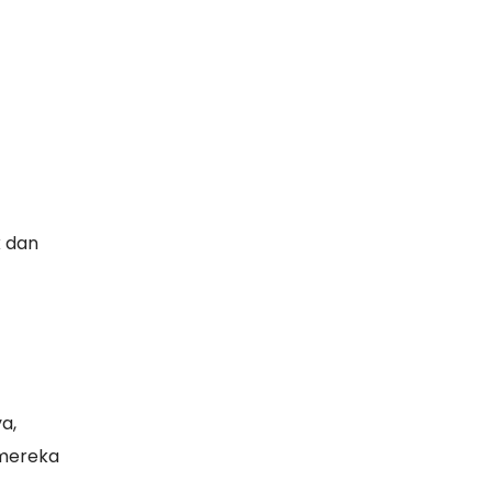
 dan
a,
 mereka