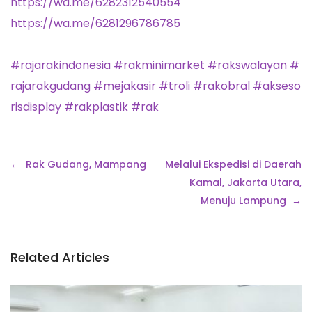
https://wa.me/6282312540554
https://wa.me/6281296786785
#
rajarakindonesia
#
rakminimarket
#
rakswalayan
#
rajarakgudang
#
mejakasir
#
troli
#
rakobral
#
akseso
risdisplay
#
rakplastik
#
rak
Navigasi
Rak Gudang, Mampang
Melalui Ekspedisi di Daerah
pos
Kamal, Jakarta Utara,
Menuju Lampung
Related Articles