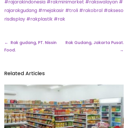
#
rajarakindonesia
#
rakminimarket
#
rakswalayan
#
rajarakgudang
#
mejakasir
#
troli
#
rakobral
#
akseso
risdisplay
#
rakplastik
#
rak
Navigasi
Rak gudang, PT. Nissin
Rak Gudang, Jakarta Pusat.
pos
Food.
Related Articles