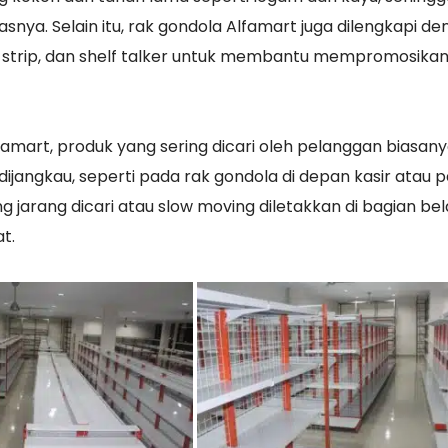
nya. Selain itu, rak gondola Alfamart juga dilengkapi d
a strip, dan shelf talker untuk membantu mempromosika
mart, produk yang sering dicari oleh pelanggan biasan
dijangkau, seperti pada rak gondola di depan kasir atau 
g jarang dicari atau slow moving diletakkan di bagian be
t.