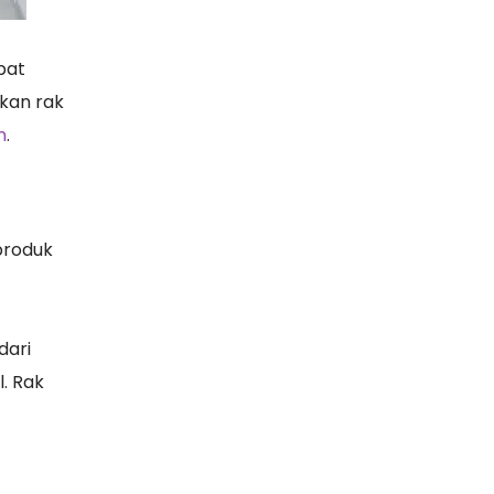
pat
kan rak
n
.
produk
dari
. Rak