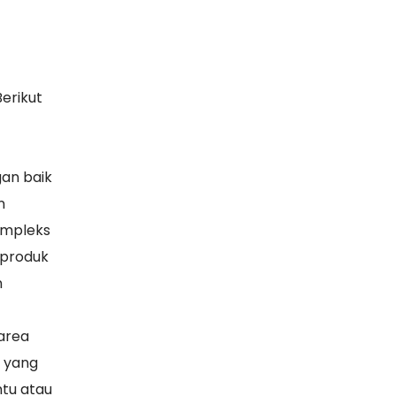
erikut
gan baik
n
ompleks
 produk
n
area
k yang
ntu atau