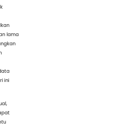
uk
lkan
han lama
dangkan
n
data
 ini
al,
apat
ntu