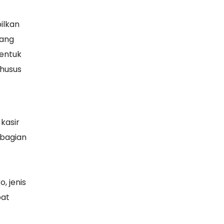
ilkan
yang
bentuk
khusus
kasir
 bagian
, jenis
pat