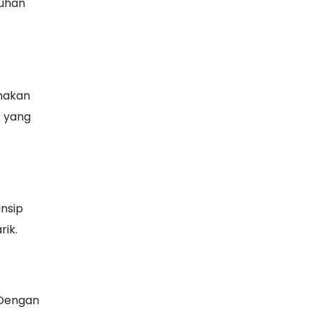
tuhan
unakan
k yang
nsip
rik.
 Dengan