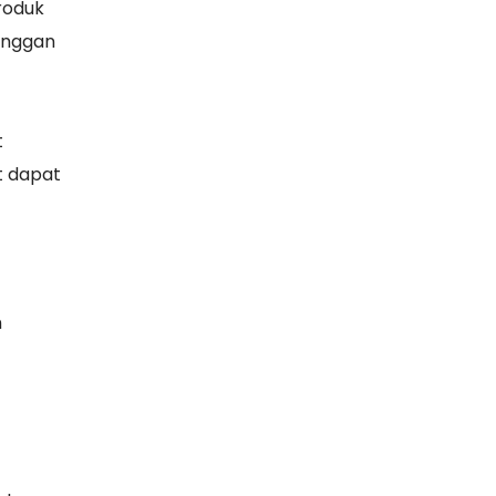
roduk
anggan
t
t dapat
n