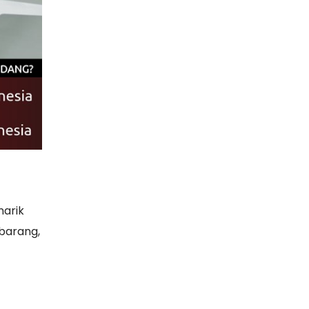
narik
barang,