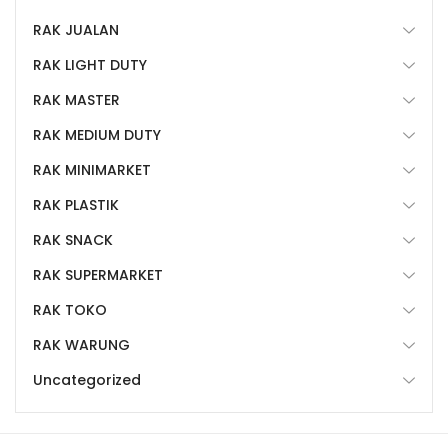
RAK JUALAN
RAK LIGHT DUTY
RAK MASTER
RAK MEDIUM DUTY
RAK MINIMARKET
RAK PLASTIK
RAK SNACK
RAK SUPERMARKET
RAK TOKO
RAK WARUNG
Uncategorized