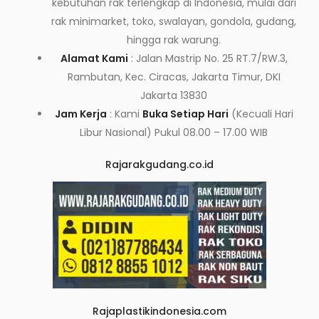
kebutuhan rak terlengkap di Indonesia, mulai dari
rak minimarket, toko, swalayan, gondola, gudang,
hingga rak warung.
Alamat Kami
: Jalan Mastrip No. 25 RT.7/RW.3,
Rambutan, Kec. Ciracas, Jakarta Timur, DKI
Jakarta 13830
Jam Kerja
: Kami
Buka Setiap Hari
(Kecuali Hari
Libur Nasional) Pukul 08.00 – 17.00 WIB
Rajarakgudang.co.id
Rajaplastikindonesia.com