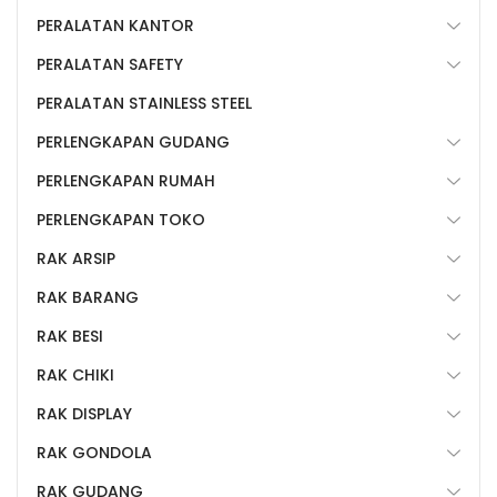
PERALATAN KANTOR
PERALATAN SAFETY
PERALATAN STAINLESS STEEL
PERLENGKAPAN GUDANG
PERLENGKAPAN RUMAH
PERLENGKAPAN TOKO
RAK ARSIP
RAK BARANG
RAK BESI
RAK CHIKI
RAK DISPLAY
RAK GONDOLA
RAK GUDANG