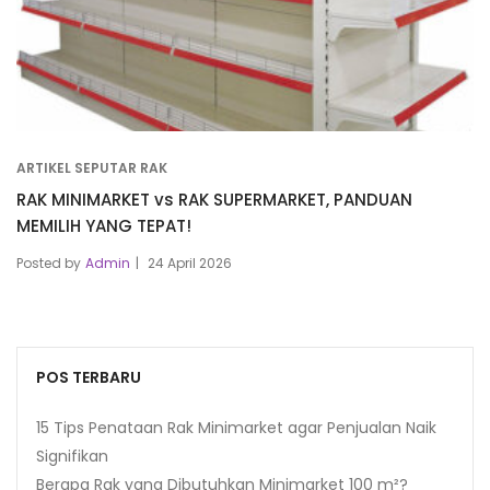
ARTIKEL SEPUTAR RAK
RAK MINIMARKET vs RAK SUPERMARKET, PANDUAN
MEMILIH YANG TEPAT!
Posted by
Admin
24 April 2026
POS TERBARU
15 Tips Penataan Rak Minimarket agar Penjualan Naik
Signifikan
Berapa Rak yang Dibutuhkan Minimarket 100 m²?