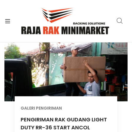
xpand
ild
xpand
enu
ild
xpand
enu
ild
xpand
enu
ild
xpand
enu
ild
xpand
enu
ild
xpand
enu
ild
enu
GALERI PENGIRIMAN
PENGIRIMAN RAK GUDANG LIGHT
DUTY RR-36 START ANCOL