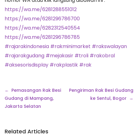
nomor WA atau klik langsung dibawah ini :
https://wa.me/6281288551012
https://wa.me/6281296786700
https://wa.me/6282312540554
https://wa.me/6281296786785
#rajarakindonesia
#rakminimarket
#rakswalayan
#rajarakgudang
#mejakasir
#troli
#rakobral
#aksesorisdisplay
#rakplastik
#rak
Navigasi
Pemasangan Rak Besi
Pengiriman Rak Besi Gudang
pos
Gudang di Mampang,
ke Sentul, Bogor
Jakarta Selatan
Related Articles