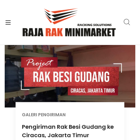
xpand
ild
xpand
enu
ild
xpand
enu
ild
xpand
enu
ild
xpand
enu
ild
xpand
enu
ild
xpand
enu
ild
enu
GALERI PENGIRIMAN
Pengiriman Rak Besi Gudang ke
Ciracas, Jakarta Timur