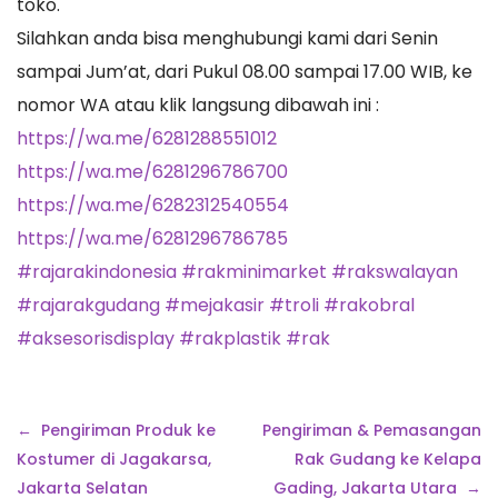
toko.
Silahkan anda bisa menghubungi kami dari Senin
sampai Jum’at, dari Pukul 08.00 sampai 17.00 WIB, ke
nomor WA atau klik langsung dibawah ini :
https://wa.me/6281288551012
https://wa.me/6281296786700
https://wa.me/6282312540554
https://wa.me/6281296786785
#rajarakindonesia
#rakminimarket
#rakswalayan
#rajarakgudang
#mejakasir
#troli
#rakobral
#aksesorisdisplay
#rakplastik
#rak
Navigasi
Pengiriman Produk ke
Pengiriman & Pemasangan
pos
Kostumer di Jagakarsa,
Rak Gudang ke Kelapa
Jakarta Selatan
Gading, Jakarta Utara