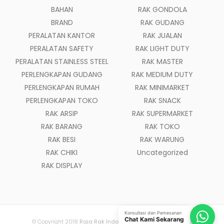
BAHAN
RAK GONDOLA
BRAND
RAK GUDANG
PERALATAN KANTOR
RAK JUALAN
PERALATAN SAFETY
RAK LIGHT DUTY
PERALATAN STAINLESS STEEL
RAK MASTER
PERLENGKAPAN GUDANG
RAK MEDIUM DUTY
PERLENGKAPAN RUMAH
RAK MINIMARKET
PERLENGKAPAN TOKO
RAK SNACK
RAK ARSIP
RAK SUPERMARKET
RAK BARANG
RAK TOKO
RAK BESI
RAK WARUNG
RAK CHIKI
Uncategorized
RAK DISPLAY
Konsultasi dan Pemesanan
Chat Kami Sekarang
© Copyright 2018
Raja Rak Indonesia
- All Rights Reserved