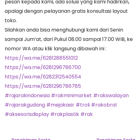
pesan kepada kami, ada solusi yang kami hadirkan,
apalagi dengan pelayanan gratis konsultasi layout
toko.
Silahkan anda bisa menghubungi kami dari Senin
sampai Jum’at, dari Pukul 08.00 sampai 17.00 WIB, ke
nomor WA atau klik langsung dibawah ini :
https://wa.me/6281288551012
https://wa.me/6281296786700
https://wa.me/6282312540554
https://wa.me/6281296786785
#rajarakindonesia
#rakminimarket
#rakswalayan
#rajarakgudang
#mejakasir
#troli
#rakobral
#aksesorisdisplay
#rakplastik
#rak
Navigasi