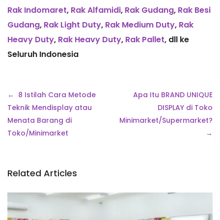
Rak Indomaret
,
Rak Alfamidi
,
Rak Gudang
,
Rak Besi
Gudang
,
Rak Light Duty
,
Rak Medium Duty
,
Rak
Heavy Duty
,
Rak Heavy Duty
,
Rak Pallet
, dll ke
Seluruh Indonesia
Navigasi
8 Istilah Cara Metode
Apa Itu BRAND UNIQUE
pos
Teknik Mendisplay atau
DISPLAY di Toko
Menata Barang di
Minimarket/Supermarket?
Toko/Minimarket
Related Articles