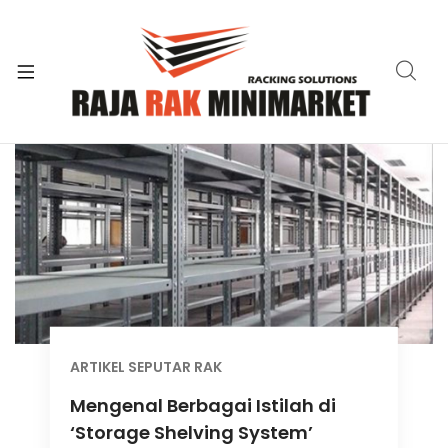
xpand
ild
xpand
enu
ild
xpand
enu
ild
xpand
enu
ild
xpand
enu
ild
xpand
enu
ild
xpand
enu
ild
enu
ARTIKEL SEPUTAR RAK
Mengenal Berbagai Istilah di
‘Storage Shelving System’