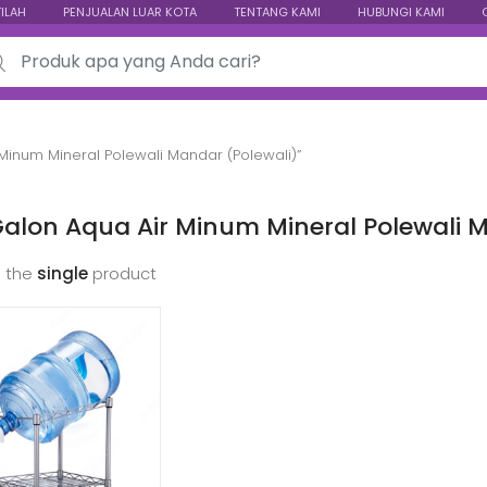
TILAH
PENJUALAN LUAR KOTA
TENTANG KAMI
HUBUNGI KAMI
ch for:
Minum Mineral Polewali Mandar (Polewali)”
alon Aqua Air Minum Mineral Polewali M
 the
single
product