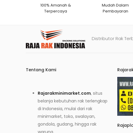
100% Amanah &
Mudah Dalam
Terpercaya
Pembayaran
Distributor Rak Ter
Tentang Kami
Rajara
Rajarakminimarket.com
, situs
belanja kebutuhan rak terlengkap
di Indonesia, mulai dari rak
minimarket, toko, swalayan,
gondola, gudang, hingga rak
Rajapl
warung.