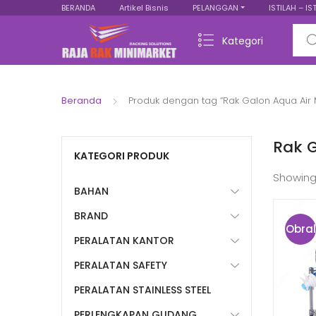
BERANDA
Artikel Bisnis
PELANGGAN
ISTILAH – IS
Sear
Kategori
Beranda
Produk dengan tag “Rak Galon Aqua Air 
Rak G
KATEGORI PRODUK
Showing
BAHAN
BRAND
Obral
PERALATAN KANTOR
!
PERALATAN SAFETY
PERALATAN STAINLESS STEEL
PERLENGKAPAN GUDANG