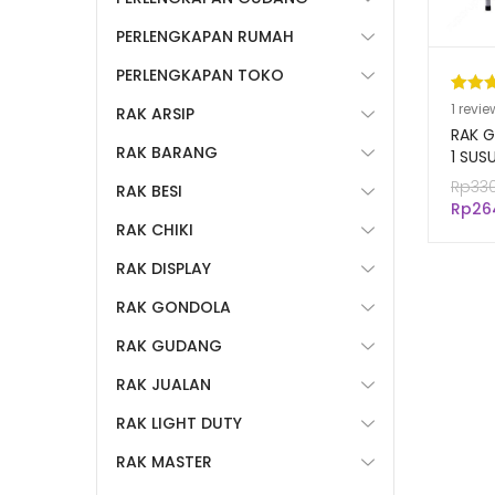
PERLENGKAPAN RUMAH
PERLENGKAPAN TOKO
Pering
1
1
revie
RAK ARSIP
5.00
da
RAK G
RAK BARANG
berda
1 SUS
Rak G
n
penil
Rp
33
RAK BESI
Minum
pelang
Rp
26
RAK CHIKI
RAK DISPLAY
RAK GONDOLA
RAK GUDANG
RAK JUALAN
RAK LIGHT DUTY
RAK MASTER