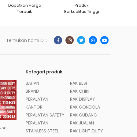
Dapatkan Harga
Produk
Terbaik
Berkualitas Tinggi
Temukan Kami Di :
Kategori produk
BAHAN
RAK BESI
BRAND
RAK CHIKI
PERALATAN
RAK DISPLAY
KANTOR
RAK GONDOLA
PERALATAN SAFETY
RAK GUDANG
PERALATAN
RAK JUALAN
 Rak
STAINLESS STEEL
RAK LIGHT DUTY