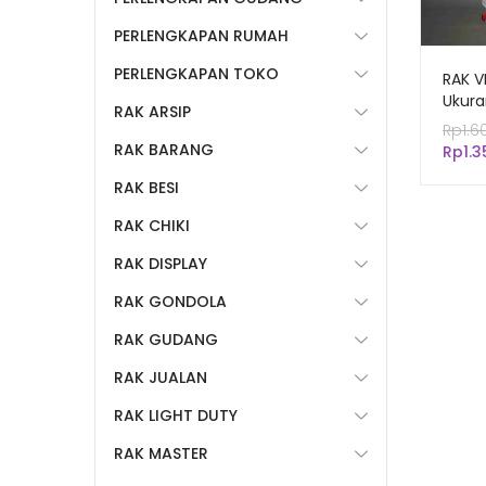
PERLENGKAPAN RUMAH
PERLENGKAPAN TOKO
RAK V
Ukura
RAK ARSIP
RAK T
Rp
1.6
SNACK
RAK BARANG
Rp
1.
RING
RAK BESI
RAK CHIKI
RAK DISPLAY
RAK GONDOLA
RAK GUDANG
RAK JUALAN
RAK LIGHT DUTY
RAK MASTER