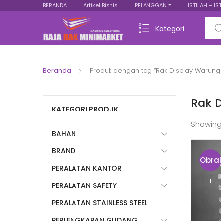
BERANDA
Artikel Bisnis
PELANGGAN
ISTILAH – IS
Sear
Kategori
Beranda
Produk dengan tag “Rak Display Warung
Rak 
KATEGORI PRODUK
Showing
BAHAN
BRAND
Obral
PERALATAN KANTOR
!
PERALATAN SAFETY
PERALATAN STAINLESS STEEL
PERLENGKAPAN GUDANG