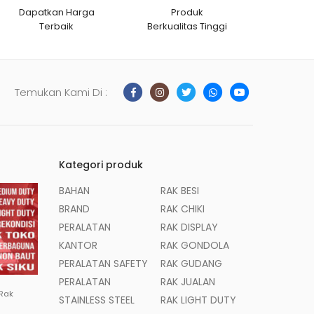
Dapatkan Harga
Produk
Terbaik
Berkualitas Tinggi
Temukan Kami Di :
Kategori produk
BAHAN
RAK BESI
BRAND
RAK CHIKI
PERALATAN
RAK DISPLAY
KANTOR
RAK GONDOLA
PERALATAN SAFETY
RAK GUDANG
PERALATAN
RAK JUALAN
 Rak
STAINLESS STEEL
RAK LIGHT DUTY