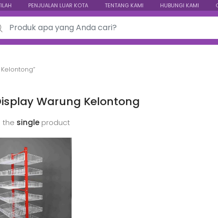
TILAH
PENJUALAN LUAR KOTA
TENTANG KAMI
HUBUNGI KAMI
ch for:
 Kelontong”
Display Warung Kelontong
 the
single
product