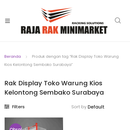
xpand
ild
xpand
enu
ild
xpand
enu
ild
xpand
enu
ild
Beranda
Produk dengan tag “Rak Display Toko Warung
xpand
enu
Kios Kelontong Sembako Surabaya”
ild
xpand
enu
ild
Rak Display Toko Warung Kios
xpand
enu
Kelontong Sembako Surabaya
ild
enu
Filters
Sort by
Obral