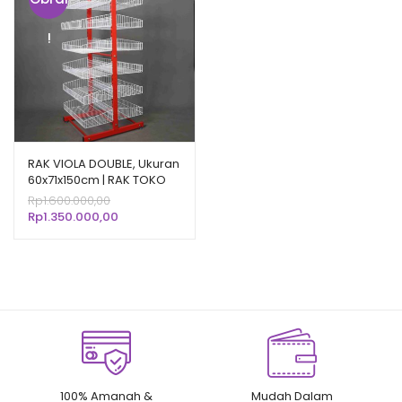
!
RAK VIOLA DOUBLE, Ukuran
60x71x150cm | RAK TOKO
DISPLAY SNACK CHIKI
Harga
Rp
1.600.000,00
JAJANAN RINGAN
aslinya
Harga
Rp
1.350.000,00
adalah:
saat
Rp1.600.000,00.
ini
adalah:
Rp1.350.000,00.
100% Amanah &
Mudah Dalam