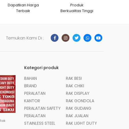
Dapatkan Harga
Produk
Terbaik
Berkualitas Tinggi
Temukan Kami Di :
Kategori produk
BAHAN
RAK BESI
BRAND
RAK CHIKI
PERALATAN
RAK DISPLAY
KANTOR
RAK GONDOLA
PERALATAN SAFETY
RAK GUDANG
PERALATAN
RAK JUALAN
 Rak
STAINLESS STEEL
RAK LIGHT DUTY