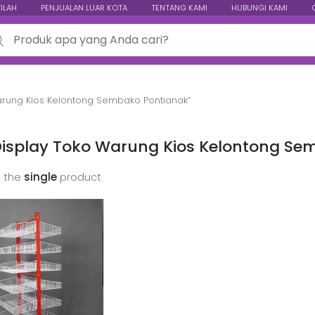
TILAH
PENJUALAN LUAR KOTA
TENTANG KAMI
HUBUNGI KAMI
ch for:
arung Kios Kelontong Sembako Pontianak”
Display Toko Warung Kios Kelontong Se
 the
single
product