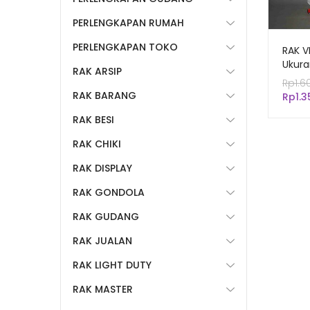
PERLENGKAPAN RUMAH
PERLENGKAPAN TOKO
RAK V
Ukura
RAK ARSIP
RAK T
Rp
1.6
SNACK
RAK BARANG
Rp
1.
RING
RAK BESI
RAK CHIKI
RAK DISPLAY
RAK GONDOLA
RAK GUDANG
RAK JUALAN
RAK LIGHT DUTY
RAK MASTER