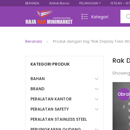
BERANDA
Artikel Bisnis
PELANGGAN
ISTILAH – IS
Sear
Kategori
Beranda
Produk dengan tag “Rak Display Toko W
Rak 
KATEGORI PRODUK
Showing
BAHAN
BRAND
Obral
PERALATAN KANTOR
!
PERALATAN SAFETY
PERALATAN STAINLESS STEEL
PERLENGKAPAN GUDANG