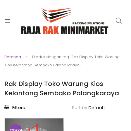
xpand
ild
xpand
enu
ild
xpand
enu
ild
xpand
enu
ild
Beranda
Produk dengan tag “Rak Display Toko Warung
xpand
enu
Kios Kelontong Sembako Palangkaraya”
ild
xpand
enu
ild
Rak Display Toko Warung Kios
xpand
enu
Kelontong Sembako Palangkaraya
ild
enu
Filters
Sort by
Obral