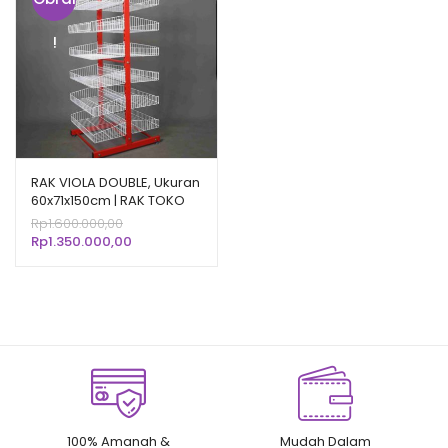
!
RAK VIOLA DOUBLE, Ukuran
60x71x150cm | RAK TOKO
DISPLAY SNACK CHIKI
Harga
Rp
1.600.000,00
JAJANAN RINGAN
aslinya
Harga
Rp
1.350.000,00
adalah:
saat
Rp1.600.000,00.
ini
adalah:
Rp1.350.000,00.
100% Amanah &
Mudah Dalam