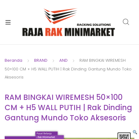
xpand
ild
xpand
enu
ild
xpand
enu
ild
xpand
enu
ild
Beranda
BRAND
AND
RAM BINGKAI WIREMESH
xpand
enu
50×100 CM + H5 WALL PUTIH | Rak Dinding Gantung Mundo Toko
ild
xpand
Aksesoris
enu
ild
xpand
enu
RAM BINGKAI WIREMESH 50×100
ild
CM + H5 WALL PUTIH | Rak Dinding
enu
Gantung Mundo Toko Aksesoris