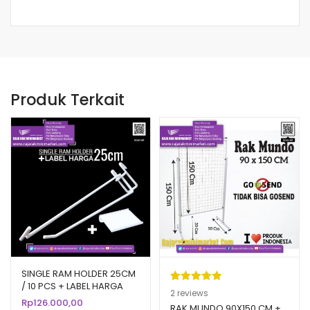
Produk Terkait
SINGLE RAM HOLDER 25CM
/ 10 PCS + LABEL HARGA
Peringkat
2
2
reviews
6CM
Rp
126.000,00
5.00
dari 5
RAK MUNDO 90X150 CM +