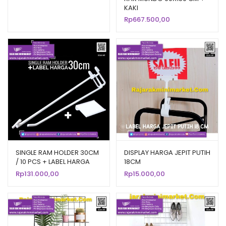
KAKI
berdasarka
Rp
667.500,00
n
penilaian
pelanggan
SINGLE RAM HOLDER 30CM
DISPLAY HARGA JEPIT PUTIH
/ 10 PCS + LABEL HARGA
18CM
6CM
Rp
131.000,00
Rp
15.000,00