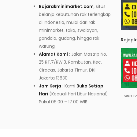
Rajarakminimarket.com
, situs
belanja kebutuhan rak terlengkap
di Indonesia, mulai dari rak
minimarket, toko, swalayan,
gondola, gudang, hingga rak
Rajapl
warung.
Alamat Kami
: Jalan Mastrip No.
25 RT.7/RW.3, Rambutan, Kec.
Ciracas, Jakarta Timur, DKI
Jakarta 13830
Jam Kerja
: Kami
Buka Setiap
Hari
(Kecuali Hari Libur Nasional)
Situs P
Pukul 08.00 – 17.00 WIB