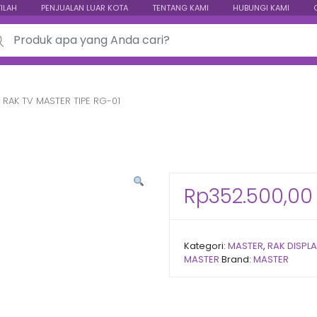
TILAH
PENJUALAN LUAR KOTA
TENTANG KAMI
HUBUNGI KAMI
ch for:
RAK TV MASTER TIPE RG-01
Rp
352.500,00
Kategori:
MASTER
,
RAK DISPL
MASTER
Brand:
MASTER