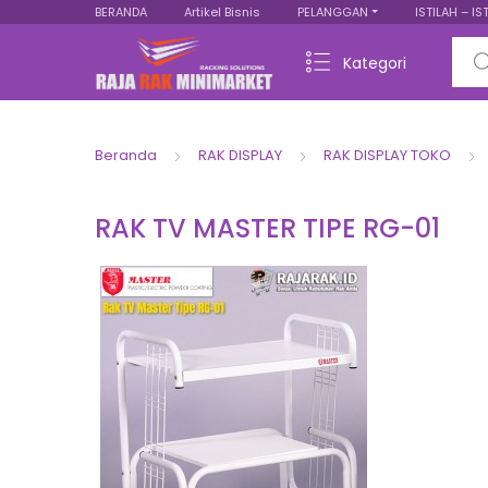
BERANDA
Artikel Bisnis
PELANGGAN
ISTILAH – IS
Sear
Kategori
Beranda
RAK DISPLAY
RAK DISPLAY TOKO
RAK TV MASTER TIPE RG-01