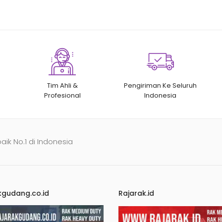
Tim Ahli &
Pengiriman Ke Seluruh
Profesional
Indonesia
baik No.1 di Indonesia
kgudang.co.id
Rajarak.id