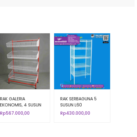
RAK GALERIA
RAK SERBAGUNA 5
EKONOMIS, 4 SUSUN
SUSUN L60
KERANJANG, UKURAN
Rp
567.000,00
Rp
430.000,00
80x34x127 cm | RAK
DISPLAY TOKO
MINIMARKET /
WARUNG