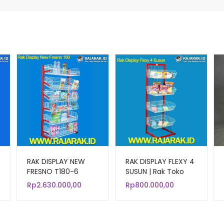
RAK DISPLAY NEW
RAK DISPLAY FLEXY 4
FRESNO T180-6
SUSUN | Rak Toko
Kue, Mie, Roti, Snack,
Rp
2.630.000,00
Rp
800.000,00
Chiki