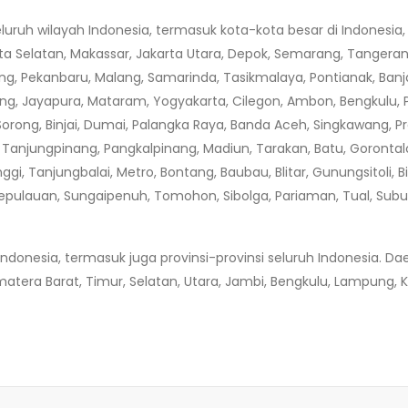
uh wilayah Indonesia, termasuk kota-kota besar di Indonesia, 
rta Selatan, Makassar, Jakarta Utara, Depok, Semarang, Tanger
ng, Pekanbaru, Malang, Samarinda, Tasikmalaya, Pontianak, Banj
ng, Jayapura, Mataram, Yogyakarta, Cilegon, Ambon, Bengkulu, P
 Sorong, Binjai, Dumai, Palangka Raya, Banda Aceh, Singkawang, 
, Tanjungpinang, Pangkalpinang, Madiun, Tarakan, Batu, Goronta
nggi, Tanjungbalai, Metro, Bontang, Baubau, Blitar, Gunungsitoli
Kepulauan, Sungaipenuh, Tomohon, Sibolga, Pariaman, Tual, Subu
nesia, termasuk juga provinsi-provinsi seluruh Indonesia. Dae
tera Barat, Timur, Selatan, Utara, Jambi, Bengkulu, Lampung, K