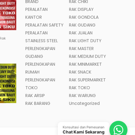
BRAND
RAK CHIKI
PERALATAN
RAK DISPLAY
KANTOR
RAK GONDOLA
PERALATAN SAFETY
RAK GUDANG
PERALATAN
RAK JUALAN
 Rak
STAINLESS STEEL
RAK LIGHT DUTY
PERLENGKAPAN
RAK MASTER
GUDANG
RAK MEDIUM DUTY
PERLENGKAPAN
RAK MINIMARKET
RUMAH
RAK SNACK
PERLENGKAPAN
RAK SUPERMARKET
TOKO
RAK TOKO
RAK ARSIP
RAK WARUNG
RAK BARANG
Uncategorized
Konsultasi dan Pemesanan
Chat Kami Sekarang