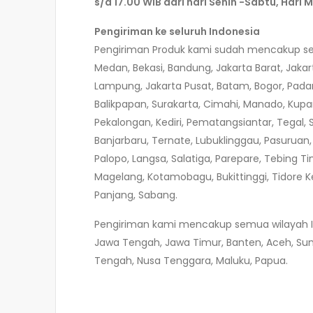
s/d 17.00 WIB dari hari Senin -Sabtu, Hari 
Pengiriman ke seluruh Indonesia
Pengiriman Produk kami sudah mencakup selur
Medan, Bekasi, Bandung, Jakarta Barat, Jaka
Lampung, Jakarta Pusat, Batam, Bogor, Pada
Balikpapan, Surakarta, Cimahi, Manado, Kupa
Pekalongan, Kediri, Pematangsiantar, Tegal,
Banjarbaru, Ternate, Lubuklinggau, Pasuruan
Palopo, Langsa, Salatiga, Parepare, Tebing Ti
Magelang, Kotamobagu, Bukittinggi, Tidore 
Panjang, Sabang.
Pengiriman kami mencakup semua wilayah Indo
Jawa Tengah, Jawa Timur, Banten, Aceh, Suma
Tengah, Nusa Tenggara, Maluku, Papua.