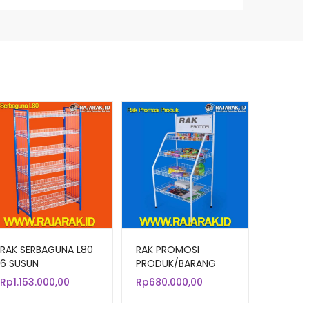
RAK SERBAGUNA L80
RAK PROMOSI
6 SUSUN
PRODUK/BARANG
DISKON Tipe R-04
Rp
1.153.000,00
Rp
680.000,00