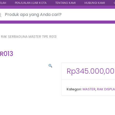
TILAH
PENJUALAN LUAR KOTA
TENTANG KAMI
HUBUNGI KAMI
ch for:
RAK SERBAGUNA MASTER TIPE R013
R013
Rp
345.000,00
Kategori:
MASTER
,
RAK DISPL