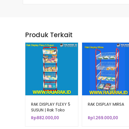
Produk Terkait
RAK DISPLAY FLEXY 5
RAK DISPLAY MIRSA
SUSUN | Rak Toko
Kue, Mie, Roti, Snack,
Rp
882.000,00
Rp
1.269.000,00
Chiki