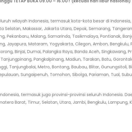
Minggu TETAP BUKA 09.00 – 16.00 ! (kecuali hari libur nasional)
uh wilayah Indonesia, termasuk kota-kota besar di Indonesia, 
rta Selatan, Makassar, Jakarta Utara, Depok, Semarang, Tanger
ng, Pekanbaru, Malang, Samarinda, Tasikmalaya, Pontianak, Banj
ng, Jayapura, Mataram, Yogyakarta, Cilegon, Ambon, Bengkulu, P
 Sorong, Binjai, Dumai, Palangka Raya, Banda Aceh, Singkawang, 
, Tanjungpinang, Pangkalpinang, Madiun, Tarakan, Batu, Goronta
nggi, Tanjungbalai, Metro, Bontang, Baubau, Blitar, Gunungsitoli
Kepulauan, Sungaipenuh, Tomohon, Sibolga, Pariaman, Tual, Subu
nesia, termasuk juga provinsi-provinsi seluruh Indonesia. Dae
tera Barat, Timur, Selatan, Utara, Jambi, Bengkulu, Lampung, K