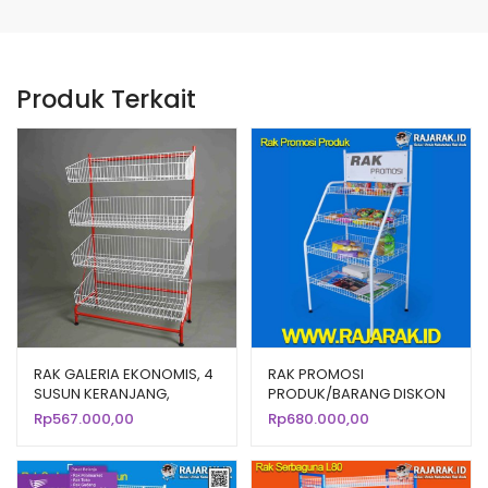
Produk Terkait
RAK GALERIA EKONOMIS, 4
RAK PROMOSI
SUSUN KERANJANG,
PRODUK/BARANG DISKON
UKURAN 80x34x127 cm |
Tipe R-04
Rp
567.000,00
Rp
680.000,00
RAK DISPLAY TOKO
MINIMARKET / WARUNG
KELONTONG