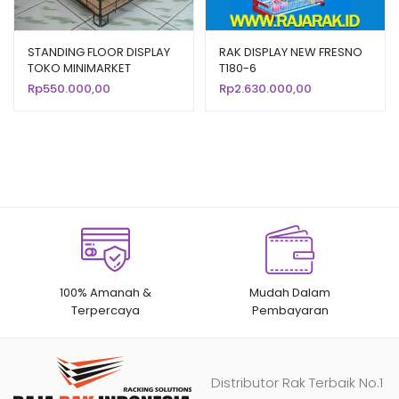
STANDING FLOOR DISPLAY
RAK DISPLAY NEW FRESNO
TOKO MINIMARKET
T180-6
SUPERMARKET ST-11
Rp
550.000,00
Rp
2.630.000,00
100% Amanah &
Mudah Dalam
Terpercaya
Pembayaran
Distributor Rak Terbaik No.1