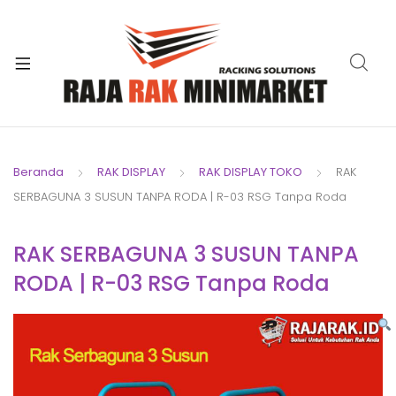
xpand
ild
xpand
enu
ild
xpand
enu
ild
xpand
enu
ild
Beranda
RAK DISPLAY
RAK DISPLAY TOKO
RAK
xpand
enu
SERBAGUNA 3 SUSUN TANPA RODA | R-03 RSG Tanpa Roda
ild
xpand
enu
ild
RAK SERBAGUNA 3 SUSUN TANPA
xpand
enu
RODA | R-03 RSG Tanpa Roda
ild
enu