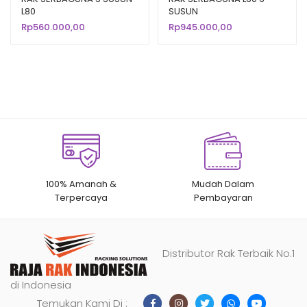
L80
SUSUN
Rp
560.000,00
Rp
945.000,00
100% Amanah &
Mudah Dalam
Terpercaya
Pembayaran
Distributor Rak Terbaik No.1
di Indonesia
Temukan Kami Di :