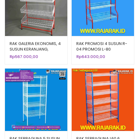
RAK GALERIA EKONOMIS, 4
RAK PROMOSI 4 SUSUN R-
SUSUN KERANJANG,
04 PROMOSI L-80
UKURAN 80x34x127 cm |
Rp
567.000,00
Rp
643.000,00
RAK DISPLAY TOKO
MINIMARKET / WARUNG
KELONTONG
RAK SERBAGUNA 5 SUSUN
RAK SERBAGUNA L60 6