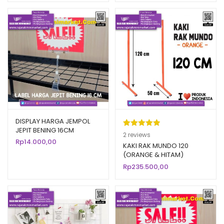
DISPLAY HARGA JEMPOL
JEPIT BENING 16CM
Peringkat
2
2
reviews
Rp
14.000,00
5.00
dari 5
KAKI RAK MUNDO 120
(ORANGE & HITAM)
berdasarka
Rp
235.500,00
n
penilaian
pelanggan