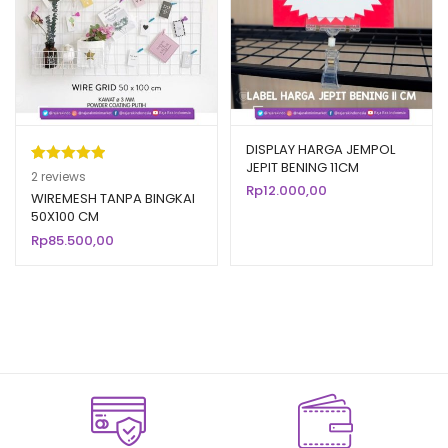
DISPLAY HARGA JEMPOL
JEPIT BENING 11CM
Peringkat
2
2
reviews
Rp
12.000,00
5.00
dari 5
WIREMESH TANPA BINGKAI
50X100 CM
berdasarka
Rp
85.500,00
n
penilaian
pelanggan