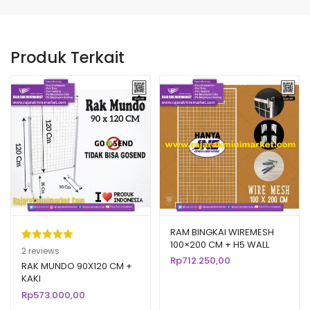
Produk Terkait
RAM BINGKAI WIREMESH
100×200 CM + H5 WALL
Peringkat
2
2
reviews
PUTIH | Rak Dinding
Rp
712.250,00
5.00
dari 5
RAK MUNDO 90X120 CM +
Gantung Mundo Toko
KAKI
berdasarka
Aksesoris
Rp
573.000,00
n
penilaian
pelanggan