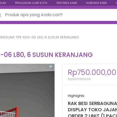
TILAH
PENJUALAN LUAR KOTA
TENTANG KAMI
HUBUNGI KAMI
ch for:
ERBAGUNA TIPE RSG-06 L80, 6 SUSUN KERANJANG
G-06 L80, 6 SUSUN KERANJANG
Rp
750.000,00
Rp
883.500,00
Highlights
RAK BESI SERBAGUNA 
DISPLAY TOKO JAJA
ORDER 2 UNIT (1 PAC