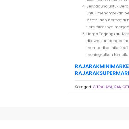
Serbaguna untuk Berb
untuk menampilkan berb
instan, dan berbagai 
fleksibilitasnya menja
Harga Terjangkau
: Mes
ditawarkan dengan ha
memberikan nilai lebi
meningkatkan tampila
RAJARAKMINIMARK
RAJARAKSUPERMAR
Kategori:
CITRAJAYA
,
RAK CI