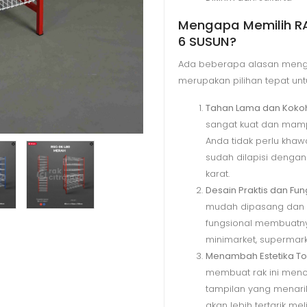
Mengapa Memilih RA
6 SUSUN?
Ada beberapa alasan me
merupakan pilihan tepat unt
Tahan Lama dan Koko
sangat kuat dan mam
Anda tidak perlu khawa
sudah dilapisi dengan
karat.
Desain Praktis dan Fun
mudah dipasang dan d
fungsional membuatnya
minimarket, supermar
Menambah Estetika T
membuat rak ini meno
tampilan yang menari
akan lebih tertarik mel