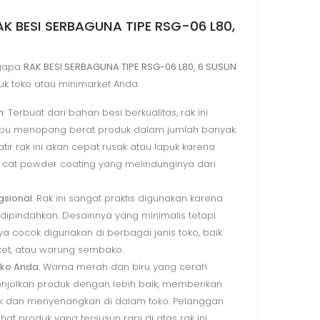
K BESI SERBAGUNA TIPE RSG-06 L80,
ngapa
RAK BESI SERBAGUNA TIPE RSG-06 L80, 6 SUSUN
uk toko atau minimarket Anda:
h
: Terbuat dari bahan besi berkualitas, rak ini
pu menopang berat produk dalam jumlah banyak.
tir rak ini akan cepat rusak atau lapuk karena
 cat powder coating yang melindunginya dari
gsional
: Rak ini sangat praktis digunakan karena
ipindahkan. Desainnya yang minimalis tetapi
 cocok digunakan di berbagai jenis toko, baik
ket, atau warung sembako.
oko Anda
: Warna merah dan biru yang cerah
njolkan produk dengan lebih baik, memberikan
k dan menyenangkan di dalam toko. Pelanggan
ihat produk yang tersusun rapi di atas rak ini.