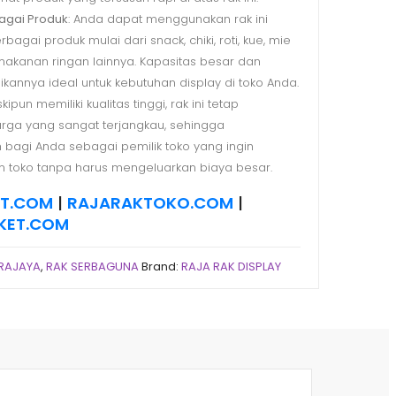
agai Produk
: Anda dapat menggunakan rak ini
agai produk mulai dari snack, chiki, roti, kue, mie
makanan ringan lainnya. Kapasitas besar dan
dikannya ideal untuk kebutuhan display di toko Anda.
kipun memiliki kualitas tinggi, rak ini tetap
rga yang sangat terjangkau, sehingga
h bagi Anda sebagai pemilik toko yang ingin
n toko tanpa harus mengeluarkan biaya besar.
ET.COM
|
RAJARAKTOKO.COM
|
KET.COM
TRAJAYA
,
RAK SERBAGUNA
Brand:
RAJA RAK DISPLAY