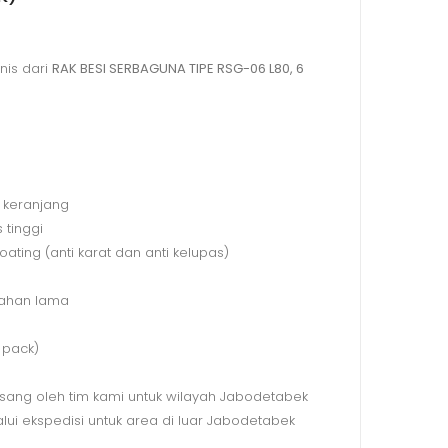
knis dari
RAK BESI SERBAGUNA TIPE RSG-06 L80, 6
n keranjang
s tinggi
oating (anti karat dan anti kelupas)
tahan lama
1 pack)
asang oleh tim kami untuk wilayah Jabodetabek
lui ekspedisi untuk area di luar Jabodetabek