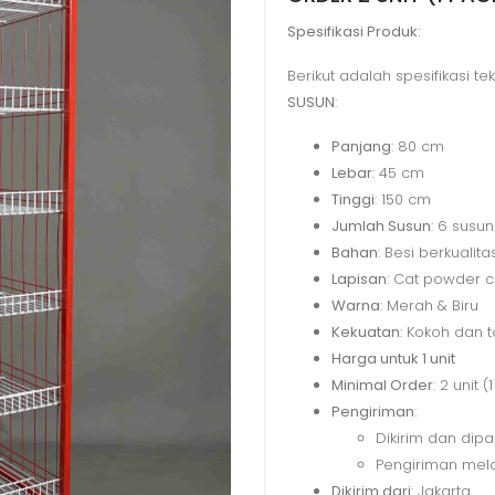
Spesifikasi Produk:
Berikut adalah spesifikasi te
SUSUN
:
Panjang
: 80 cm
Lebar
: 45 cm
Tinggi
: 150 cm
Jumlah Susun
: 6 susu
Bahan
: Besi berkualita
Lapisan
: Cat powder c
Warna
: Merah & Biru
Kekuatan
: Kokoh dan 
Harga untuk 1 unit
Minimal Order
: 2 unit (
Pengiriman
:
Dikirim dan dip
Pengiriman mela
Dikirim dari
: Jakarta