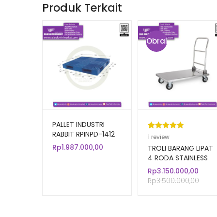
Produk Terkait
Obral
!
PALLET INDUSTRI
RABBIT RPINPD-1412
Peringkat
1
1
review
Rp
1.987.000,00
5.00
dari 5
TROLI BARANG LIPAT
berdasarka
4 RODA STAINLESS
TIPE FPT-500 KAP.
n
penilaian
Rp
3.150.000,00
500 KG
pelanggan
Rp
3.500.000,00