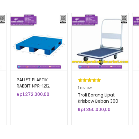
PALLET PLASTIK
RABBIT NPR-1212
Peringkat
1
1
review
UKURAN 120x120x16
Rp
1.272.000,00
5.00
dari 5
Troli Barang Lipat
CM
berdasarka
Krisbow Beban 300
Kg
n
penilaian
Rp
1.350.000,00
pelanggan