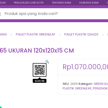
TILAH
PENJUALAN LUAR KOTA
TENTANG KAMI
HUBUNGI KAMI
ch for:
DANG
PALLET PLASTIK GREENLEAF
PALLET PLASTIK 120x120
665 UKURAN 120x120x15 CM
Rp
1.070.000,0
SKU:
2665
Kategori:
GREEN LE
PLASTIK GREENLEAF
,
PERLENG