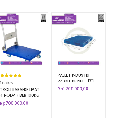
PALLET INDUSTRI
RABBIT RPINPD-1311
Peringkat
1
1
review
5.00
dari 5
Rp
1.709.000,00
TROLI BARANG LIPAT
berdasarka
4 RODA FIBER 100KG
TIPE FOURTNEY 8883
n
penilaian
Rp
700.000,00
pelanggan