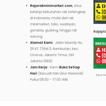
Rajarakminimarket.com
, situs
belanja kebutuhan rak terlengkap
di Indonesia, mulai dari rak
minimarket, toko, swalayan,
gondola, gudang, hingga rak
Rajapl
warung.
Alamat Kami
: Jalan Mastrip No.
25 RT.7/RW.3, Rambutan, Kec.
Ciracas, Jakarta Timur, DKI
Jakarta 13830
Jam Kerja
: Kami
Buka Setiap
Hari
(Kecuali Hari Libur Nasional)
Situs P
Pukul 08.00 – 17.00 WIB