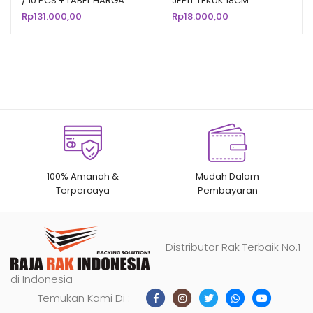
/ 10 PCS + LABEL HARGA
JEPIT TEKUK 18CM
6CM
Rp
131.000,00
Rp
18.000,00
100% Amanah &
Mudah Dalam
Terpercaya
Pembayaran
Distributor Rak Terbaik No.1
di Indonesia
Temukan Kami Di :