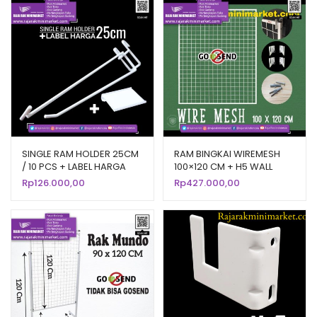
SINGLE RAM HOLDER 25CM
RAM BINGKAI WIREMESH
/ 10 PCS + LABEL HARGA
100×120 CM + H5 WALL
6CM
PUTIH | Rak Dinding
Rp
126.000,00
Rp
427.000,00
Gantung Mundo Toko
Aksesoris