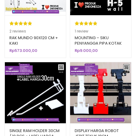
Peringkat
2
Peringkat
1
2
reviews
1
review
5.00
dari 5
5.00
dari 5
RAK MUNDO 90X120 CM +
MOUNTING – SIKU
KAKI
PENYANGGA PIPA KOTAK
berdasarka
berdasarka
HITAM PUTIH
Rp
573.000,00
Rp
9.000,00
n
penilaian
n
penilaian
pelanggan
pelanggan
SINGLE RAM HOLDER 30CM
DISPLAY HARGA ROBOT