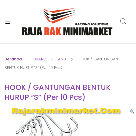
xpand
ild
xpand
enu
ild
xpand
enu
ild
xpand
enu
ild
Beranda
BRAND
AND
HOOK / GANTUNGAN
xpand
enu
BENTUK HURUP “S” (Per 10 Pcs)
ild
xpand
enu
ild
HOOK / GANTUNGAN BENTUK
xpand
enu
HURUP “S” (Per 10 Pcs)
ild
enu