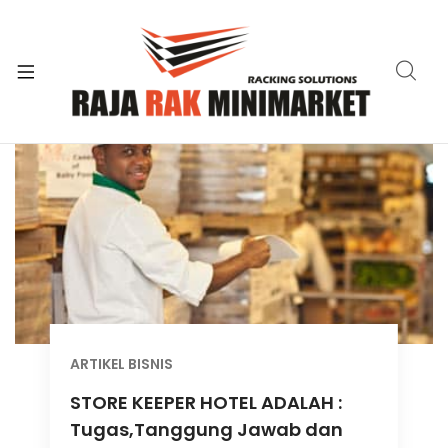
xpand
ild
xpand
enu
ild
xpand
enu
ild
xpand
enu
ild
xpand
enu
ild
xpand
enu
ild
xpand
enu
ild
enu
ARTIKEL BISNIS
STORE KEEPER HOTEL ADALAH :
Tugas,Tanggung Jawab dan