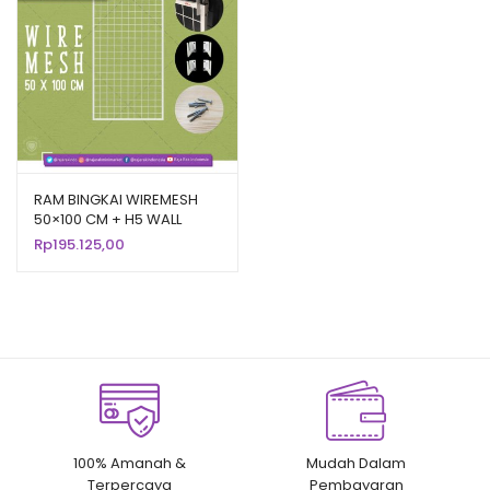
RAM BINGKAI WIREMESH
50×100 CM + H5 WALL
PUTIH | Rak Dinding
Rp
195.125,00
Gantung Mundo Toko
Aksesoris
100% Amanah &
Mudah Dalam
Terpercaya
Pembayaran