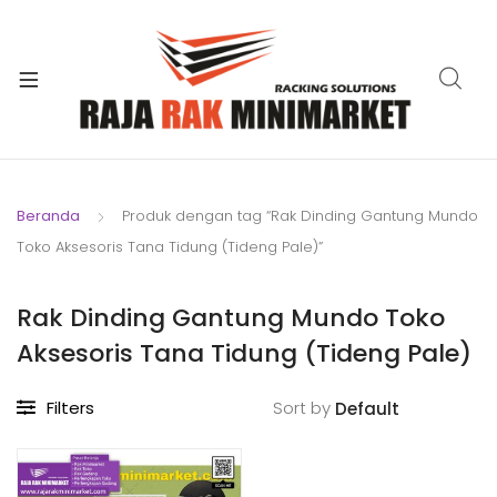
xpand
ild
xpand
enu
ild
xpand
enu
ild
xpand
enu
ild
Beranda
Produk dengan tag “Rak Dinding Gantung Mundo
xpand
enu
Toko Aksesoris Tana Tidung (Tideng Pale)”
ild
xpand
enu
ild
Rak Dinding Gantung Mundo Toko
xpand
enu
Aksesoris Tana Tidung (Tideng Pale)
ild
enu
Filters
Sort by