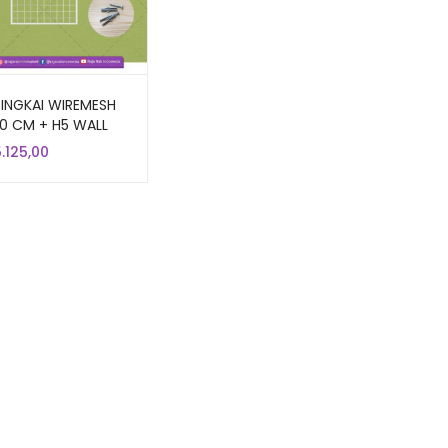
INGKAI WIREMESH
0 CM + H5 WALL
 | Rak Dinding
.125,00
ung Mundo Toko
oris