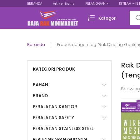
BERANDA
Artikel Bisnis
PELANGGAN
ISTILAH – IS
Sear
Kategori
Beranda
Produk dengan tag “Rak Dinding Gantun
Rak 
KATEGORI PRODUK
(Ten
BAHAN
Showing
BRAND
PERALATAN KANTOR
PERALATAN SAFETY
PERALATAN STAINLESS STEEL
PERLENGKAPAN GUDANG