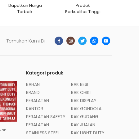
Dapatkan Harga
Produk
Terbaik
Berkualitas Tinggi
Temukan Kami Di :
Kategori produk
BAHAN
RAK BESI
BRAND
RAK CHIKI
PERALATAN
RAK DISPLAY
KANTOR
RAK GONDOLA
PERALATAN SAFETY
RAK GUDANG
PERALATAN
RAK JUALAN
 Rak
STAINLESS STEEL
RAK LIGHT DUTY