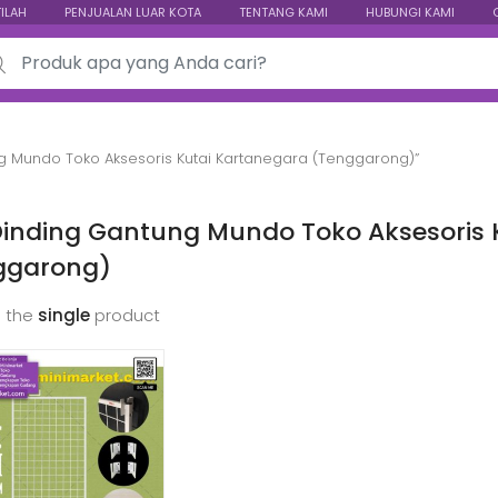
TILAH
PENJUALAN LUAR KOTA
TENTANG KAMI
HUBUNGI KAMI
ch for:
g Mundo Toko Aksesoris Kutai Kartanegara (Tenggarong)”
Dinding Gantung Mundo Toko Aksesoris 
ggarong)
 the
single
product