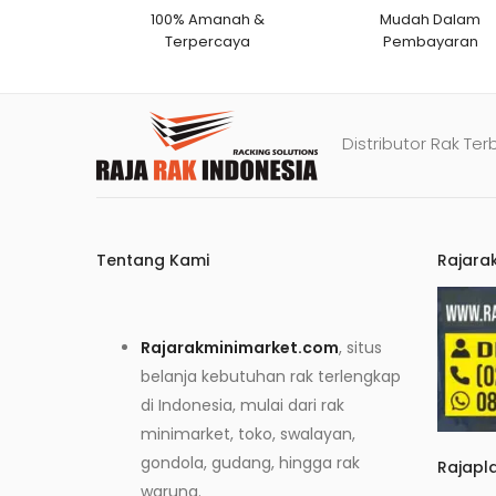
100% Amanah &
Mudah Dalam
Terpercaya
Pembayaran
Distributor Rak Ter
Tentang Kami
Rajara
Rajarakminimarket.com
, situs
belanja kebutuhan rak terlengkap
di Indonesia, mulai dari rak
minimarket, toko, swalayan,
gondola, gudang, hingga rak
Rajapl
warung.