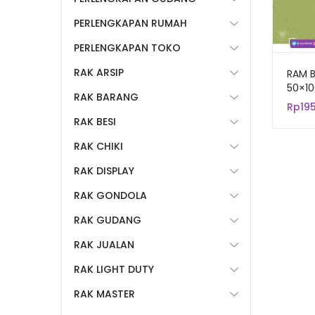
PERLENGKAPAN RUMAH
PERLENGKAPAN TOKO
RAK ARSIP
RAM B
50×10
RAK BARANG
PUTIH
Rp
195
Gant
RAK BESI
Akses
RAK CHIKI
RAK DISPLAY
RAK GONDOLA
RAK GUDANG
RAK JUALAN
RAK LIGHT DUTY
RAK MASTER