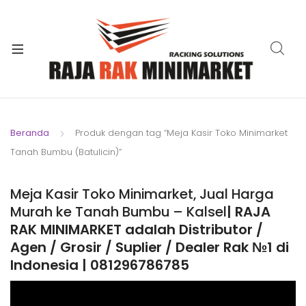
xpand
ild
xpand
enu
ild
xpand
enu
ild
xpand
enu
ild
Beranda
Produk dengan tag “Meja Kasir Toko Minimarket
xpand
enu
Tanah Bumbu (Batulicin)”
ild
xpand
enu
ild
Meja Kasir Toko Minimarket, Jual Harga
xpand
enu
Murah ke Tanah Bumbu – Kalsel
| RAJA
ild
RAK MINIMARKET adalah Distributor /
enu
Agen / Grosir / Suplier / Dealer Rak №1 di
Indonesia | 081296786785