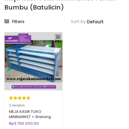
Bumbu (Batulicin)
Filters
Sort by
Peringkat
2
2
reviews
5.00
dari 5
MEJA KASIR TOKO
MINIMARKET + Shelving
berdasarka
Tipe MK-07
Rp
3.750.000,00
n
penilaian