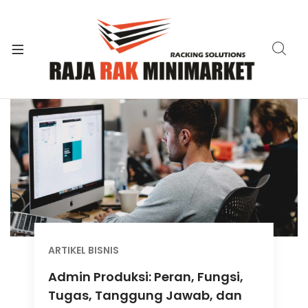
xpand
ild
xpand
enu
ild
xpand
enu
ild
xpand
enu
ild
xpand
enu
ild
xpand
enu
ild
xpand
enu
ild
enu
ARTIKEL BISNIS
Admin Produksi: Peran, Fungsi,
Tugas, Tanggung Jawab, dan