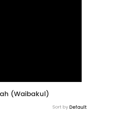
gah (Waibakul)
Sort by