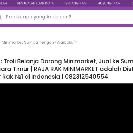
TILAH
PENJUALAN LUAR KOTA
TENTANG KAMI
HUBUNGI KAMI
ch for:
g Minimarket Sumba Tengah (Waibakul)”
 : Troli Belanja Dorong Minimarket, Jual ke 
ra Timur | RAJA RAK MINIMARKET adalah Distrib
r Rak №1 di Indonesia | 082312540554