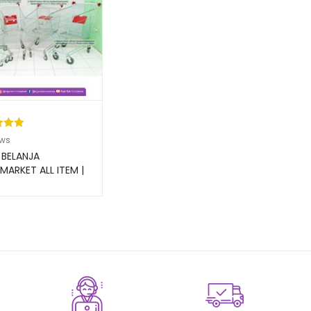
kat
ews
ri 5
 BELANJA
sarka
MARKET ALL ITEM |
RAK
aian
gan