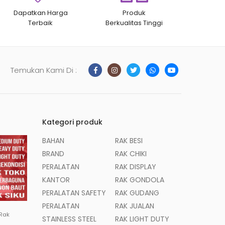
Dapatkan Harga
Produk
Terbaik
Berkualitas Tinggi
Temukan Kami Di :
Kategori produk
BAHAN
RAK BESI
BRAND
RAK CHIKI
PERALATAN
RAK DISPLAY
KANTOR
RAK GONDOLA
PERALATAN SAFETY
RAK GUDANG
PERALATAN
RAK JUALAN
 Rak
STAINLESS STEEL
RAK LIGHT DUTY