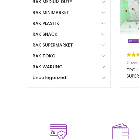
RAK MEDIUM DUTY
RAK MINIMARKET
RAK PLASTIK
RAK SNACK
RAK SUPERMARKET
RAK TOKO
Pering
2
2
revi
RAK WARUNG
5.00
da
TROLI
berda
SUPER
Uncategorized
RAJA 
n
penil
pelang