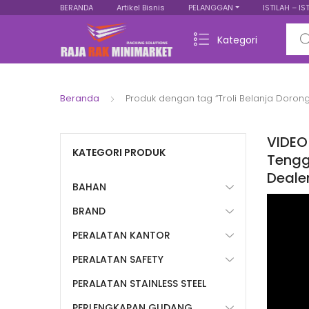
BERANDA
Artikel Bisnis
PELANGGAN
ISTILAH – IS
Sear
Kategori
Beranda
Produk dengan tag “Troli Belanja Doron
VIDEO
KATEGORI PRODUK
Tengga
Deale
BAHAN
BRAND
PERALATAN KANTOR
PERALATAN SAFETY
PERALATAN STAINLESS STEEL
PERLENGKAPAN GUDANG