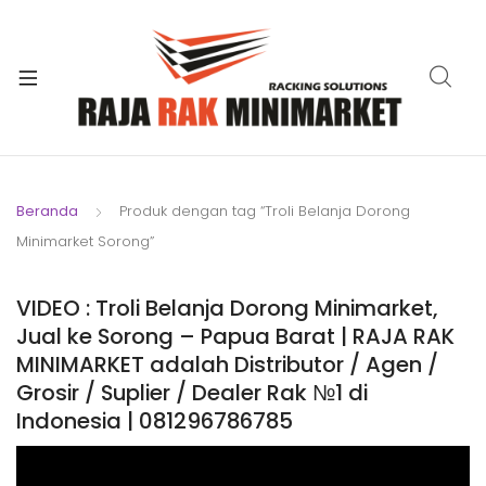
xpand
ild
xpand
enu
ild
xpand
enu
ild
xpand
enu
ild
Beranda
Produk dengan tag “Troli Belanja Dorong
xpand
enu
Minimarket Sorong”
ild
xpand
enu
ild
VIDEO : Troli Belanja Dorong Minimarket,
xpand
enu
Jual ke Sorong – Papua Barat | RAJA RAK
ild
MINIMARKET adalah Distributor / Agen /
enu
Grosir / Suplier / Dealer Rak №1 di
Indonesia | 081296786785