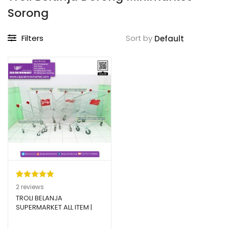
Sorong
Filters
Sort by
Peringkat
2
2
reviews
5.00
dari 5
TROLI BELANJA
SUPERMARKET ALL ITEM |
berdasarka
RAJA RAK
n
penilaian