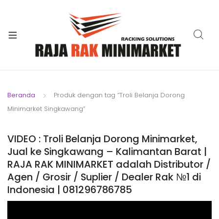
xpand
ild
xpand
enu
ild
xpand
enu
ild
xpand
enu
ild
Beranda
Produk dengan tag “Troli Belanja Dorong
xpand
enu
Minimarket Singkawang”
ild
xpand
enu
ild
VIDEO : Troli Belanja Dorong Minimarket,
xpand
enu
Jual ke Singkawang – Kalimantan Barat |
ild
RAJA RAK MINIMARKET adalah Distributor /
enu
Agen / Grosir / Suplier / Dealer Rak №1 di
Indonesia | 081296786785