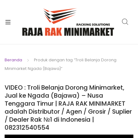
xpand
ild
xpand
enu
ild
xpand
enu
ild
xpand
enu
ild
Beranda
Produk dengan tag “Troli Belanja Dorong
xpand
enu
Minimarket Ngada (Bajawa)”
ild
xpand
enu
ild
VIDEO : Troli Belanja Dorong Minimarket,
xpand
enu
Jual ke Ngada (Bajawa) – Nusa
ild
Tenggara Timur | RAJA RAK MINIMARKET
enu
adalah Distributor / Agen / Grosir / Suplier
/ Dealer Rak №1 di Indonesia |
082312540554