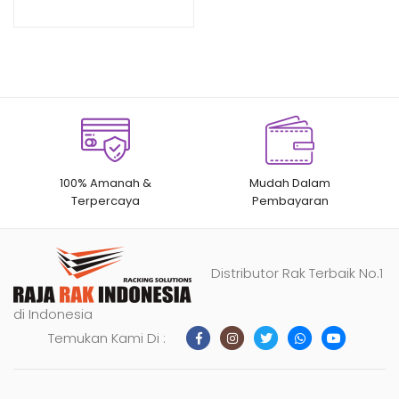
RAJA RAK
n
penilaian
pelanggan
100% Amanah &
Mudah Dalam
Terpercaya
Pembayaran
Distributor Rak Terbaik No.1
di Indonesia
Temukan Kami Di :