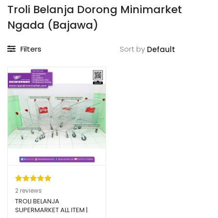
Troli Belanja Dorong Minimarket
Ngada (Bajawa)
Filters
Sort by
Peringkat
2
2
reviews
5.00
dari 5
TROLI BELANJA
SUPERMARKET ALL ITEM |
berdasarka