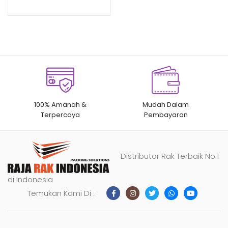
RAJA RAK
n
penilaian
pelanggan
100% Amanah &
Mudah Dalam
Terpercaya
Pembayaran
Distributor Rak Terbaik No.1
di Indonesia
Temukan Kami Di :