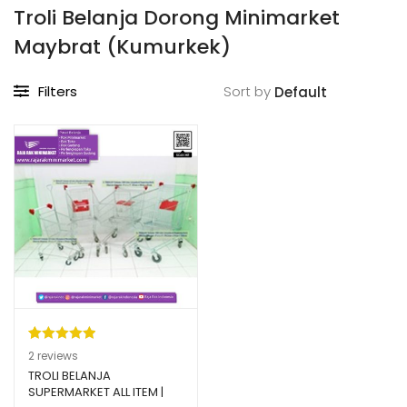
Troli Belanja Dorong Minimarket
Maybrat (Kumurkek)
Filters
Sort by
Peringkat
2
2
reviews
5.00
dari 5
TROLI BELANJA
SUPERMARKET ALL ITEM |
berdasarka