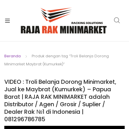
xpand
ild
xpand
enu
ild
xpand
enu
ild
xpand
enu
ild
Beranda
Produk dengan tag “Troli Belanja Dorong
xpand
enu
Minimarket Maybrat (Kumurkek)”
ild
xpand
enu
ild
VIDEO : Troli Belanja Dorong Minimarket,
xpand
enu
Jual ke Maybrat (Kumurkek) – Papua
ild
Barat | RAJA RAK MINIMARKET adalah
enu
Distributor / Agen / Grosir / Suplier /
Dealer Rak №1 di Indonesia |
081296786785