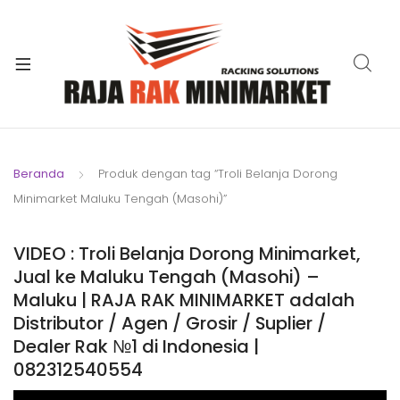
xpand
ild
xpand
enu
ild
xpand
enu
ild
xpand
enu
ild
Beranda
Produk dengan tag “Troli Belanja Dorong
xpand
enu
Minimarket Maluku Tengah (Masohi)”
ild
xpand
enu
ild
VIDEO : Troli Belanja Dorong Minimarket,
xpand
enu
Jual ke Maluku Tengah (Masohi) –
ild
Maluku | RAJA RAK MINIMARKET adalah
enu
Distributor / Agen / Grosir / Suplier /
Dealer Rak №1 di Indonesia |
082312540554