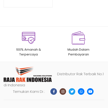
RAJA RAK
n
penilaian
pelanggan
100% Amanah &
Mudah Dalam
Terpercaya
Pembayaran
Distributor Rak Terbaik No.1
di Indonesia
Temukan Kami Di :