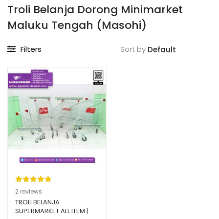
Troli Belanja Dorong Minimarket
Maluku Tengah (Masohi)
Filters
Sort by
Peringkat
2
2
reviews
5.00
dari 5
TROLI BELANJA
SUPERMARKET ALL ITEM |
berdasarka