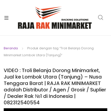
xpand
ild
xpand
enu
ild
xpand
enu
ild
xpand
enu
ild
Beranda
Produk dengan tag “Troli Belanja Dorong
xpand
enu
Minimarket Lombok Utara (Tanjung)”
ild
xpand
enu
ild
VIDEO : Troli Belanja Dorong Minimarket,
xpand
enu
Jual ke Lombok Utara (Tanjung) – Nusa
ild
Tenggara Barat | RAJA RAK MINIMARKET
enu
adalah Distributor / Agen / Grosir / Suplier
/ Dealer Rak №1 di Indonesia |
082312540554