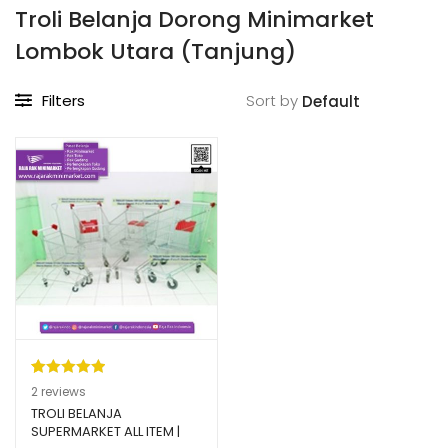
Troli Belanja Dorong Minimarket
Lombok Utara (Tanjung)
Filters
Sort by
Peringkat
2
2
reviews
5.00
dari 5
TROLI BELANJA
SUPERMARKET ALL ITEM |
berdasarka