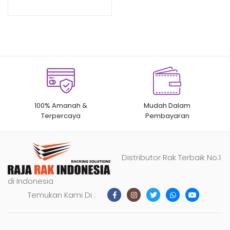
RAJA RAK
n
penilaian
pelanggan
100% Amanah &
Mudah Dalam
Terpercaya
Pembayaran
Distributor Rak Terbaik No.1
di Indonesia
Temukan Kami Di :